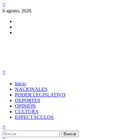
Saltar
al
6 agosto, 2026
contenido
Facebook
Twitter
Instagram
PERIODISMO CON SENTIDO
Menú
principal
Inicio
NACIONALES
PODER LEGISLATIVO
DEPORTES
OPINIÓN
CULTURA
ESPECTÁCULOS
Buscar: