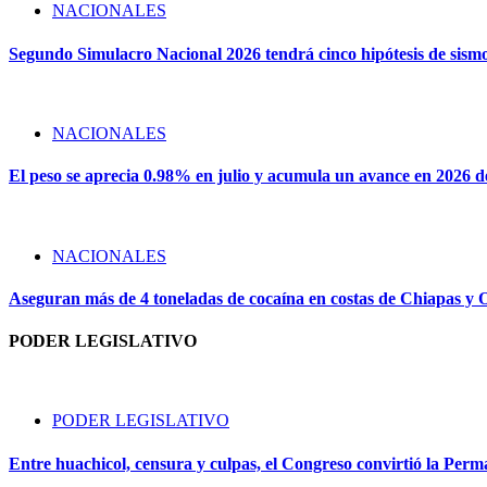
NACIONALES
Segundo Simulacro Nacional 2026 tendrá cinco hipótesis de sism
NACIONALES
El peso se aprecia 0.98% en julio y acumula un avance en 2026 
NACIONALES
Aseguran más de 4 toneladas de cocaína en costas de Chiapas y
PODER LEGISLATIVO
PODER LEGISLATIVO
Entre huachicol, censura y culpas, el Congreso convirtió la Perma