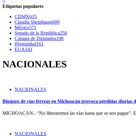
Etiquetas populares
CDMX
635
Claudia Sheinbaum
609
México
571
Senado de la República
250
Cámara de Diputados
198
#Seguridad
161
EUA
143
NACIONALES
NACIONALES
Bloqueo de vías férreas en Michoacán provoca pérdidas diarias 
MICHOACÁN.- “No liberaremos las vías hasta que se nos pague”. Es
NACIONALES