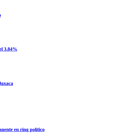
o
del 3.84%
 Oaxaca
nente en ring político