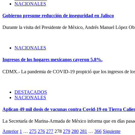
NACIONALES
Gobierno presume reducción de inseguridad en Jalisco
Durante la visita del Presidente de México, Andrés Manuel López O
NACIONALES
Ingresos de los hogares mexicanos cayeron 5.8%.
CDMX.- La pandemia de COVID-19 propició que los ingresos de los h
DESTACADOS
NACIONALES
Aplican 49 mil dosis de vacunas contra Covid-19 en Tierra Calie
La Secretaría de Marina-Armada de México informa que en días pasa
Paginación
Anterior
1
…
275
276
277
278
279
280
281
…
366
Siguiente