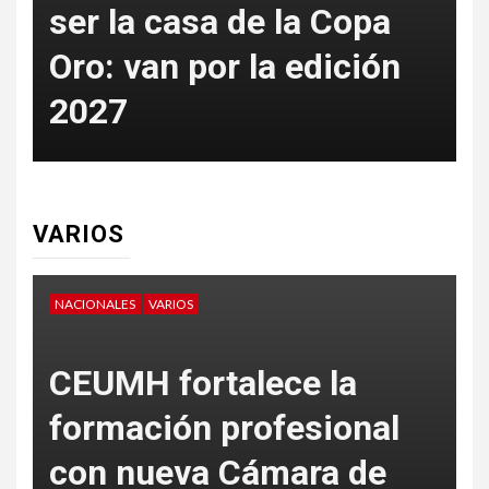
ser la casa de la Copa
Oro: van por la edición
p
2027
t
VARIOS
NACIONALES
VARIOS
V
CEUMH fortalece la
formación profesional
con nueva Cámara de
L