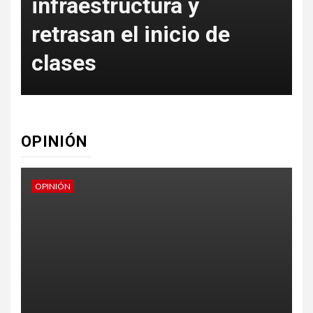
infraestructura y
e
retrasan el inicio de
clases
OPINIÓN
OPINIÓN
O