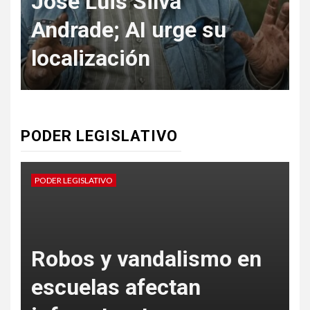
José Luis Silva
Andrade; AI urge su
f
localización
PODER LEGISLATIVO
PODER LEGISLATIVO
P
Robos y vandalismo en
escuelas afectan
s