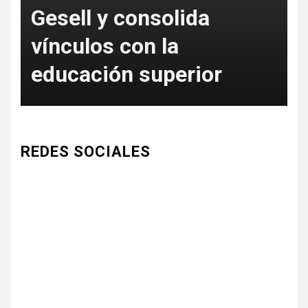
Gesell y consolida
S
vínculos con la
c
educación superior
a
REDES SOCIALES