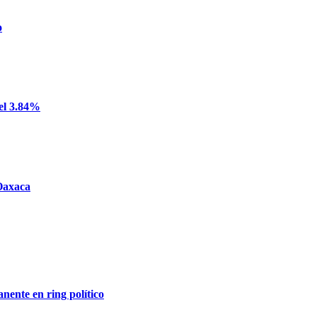
o
del 3.84%
 Oaxaca
nente en ring político