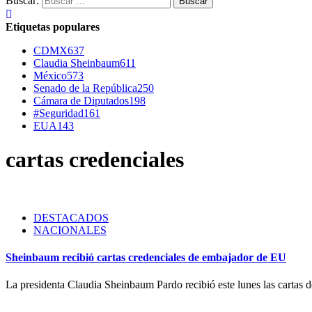
Buscar:
Etiquetas populares
CDMX
637
Claudia Sheinbaum
611
México
573
Senado de la República
250
Cámara de Diputados
198
#Seguridad
161
EUA
143
cartas credenciales
DESTACADOS
NACIONALES
Sheinbaum recibió cartas credenciales de embajador de EU
La presidenta Claudia Sheinbaum Pardo recibió este lunes las cartas d