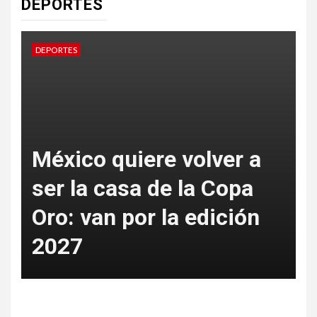
DEPORTES
DEPORTES
D
México quiere volver a
ser la casa de la Copa
Oro: van por la edición
p
2027
t