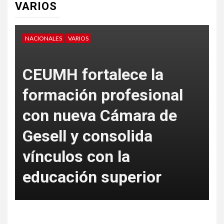
VARIOS
NACIONALES
VARIOS
V
CEUMH fortalece la
formación profesional
con nueva Cámara de
L
Gesell y consolida
S
vínculos con la
c
educación superior
a