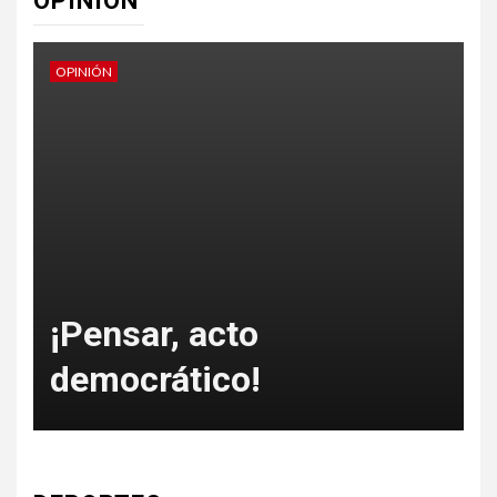
OPINIÓN
OPINIÓN
O
o
¡Pensar, acto
democrático!