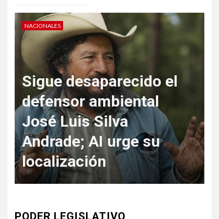
NACIONALES
N
Sigue desaparecido el
defensor ambiental
José Luis Silva
Andrade; AI urge su
f
localización
PODER LEGISLATIVO