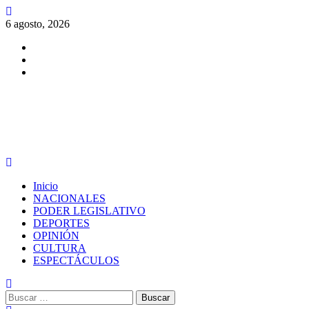
Saltar
al
6 agosto, 2026
contenido
Facebook
Twitter
Instagram
PERIODISMO CON SENTIDO
Menú
principal
Inicio
NACIONALES
PODER LEGISLATIVO
DEPORTES
OPINIÓN
CULTURA
ESPECTÁCULOS
Buscar: