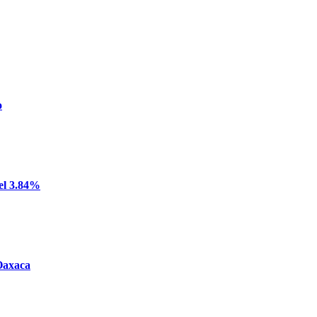
o
del 3.84%
 Oaxaca