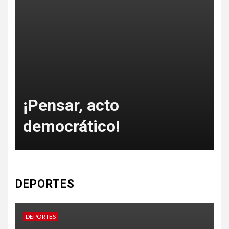
o
¡Pensar, acto
democrático!
DEPORTES
DEPORTES
D