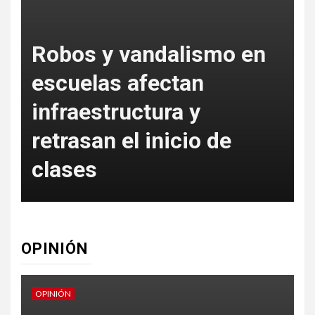
Robos y vandalismo en
escuelas afectan
s
infraestructura y
e
retrasan el inicio de
clases
OPINIÓN
OPINIÓN
O