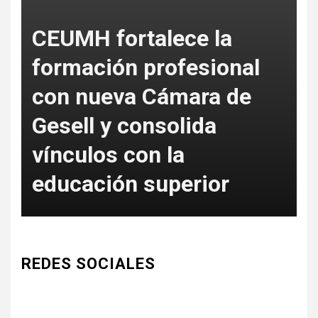
CEUMH fortalece la
formación profesional
con nueva Cámara de
L
Gesell y consolida
S
vínculos con la
c
educación superior
a
REDES SOCIALES