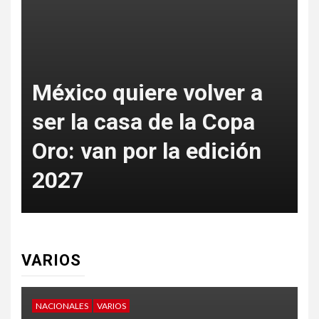
México quiere volver a
ser la casa de la Copa
Oro: van por la edición
p
2027
t
VARIOS
NACIONALES
VARIOS
V