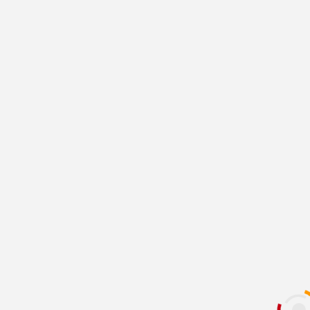
tiro con arco recurvo
DEPORTES
EU deporta al primer
jugador de la NFL
nacido en Kenia