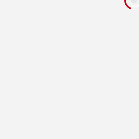
DEPORTES
David Ospina llega al
Atlante: el histórico
arquero colombiano
reforzará a los Potros
de Hierro en el Apertura
2026
DEPORTES