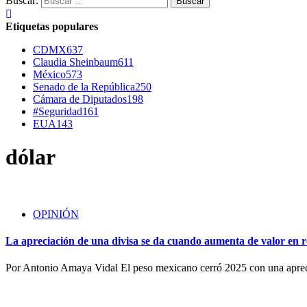
Buscar:
Etiquetas populares
CDMX
637
Claudia Sheinbaum
611
México
573
Senado de la República
250
Cámara de Diputados
198
#Seguridad
161
EUA
143
dólar
OPINIÓN
La apreciación de una divisa se da cuando aumenta de valor en re
Por Antonio Amaya Vidal El peso mexicano cerró 2025 con una aprec