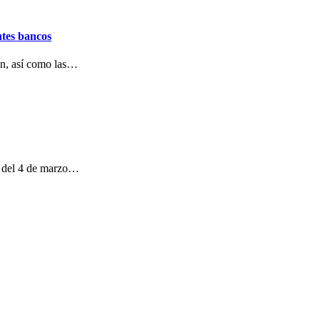
entes bancos
ión, así como las…
r del 4 de marzo…