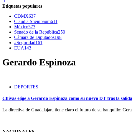
Etiquetas populares
CDMX
637
Claudia Sheinbaum
611
México
573
Senado de la República
250
Cámara de Diputados
198
#Seguridad
161
EUA
143
Gerardo Espinoza
DEPORTES
Chivas elige a Gerardo Espinoza como su nuevo DT tras la salid
La directiva de Guadalajara tiene claro el futuro de su banquillo: Ge
NACIONALES