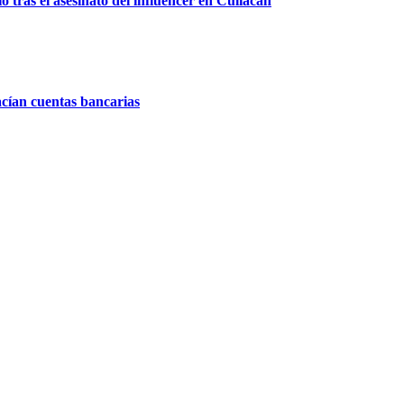
 tras el asesinato del influencer en Culiacán
acían cuentas bancarias