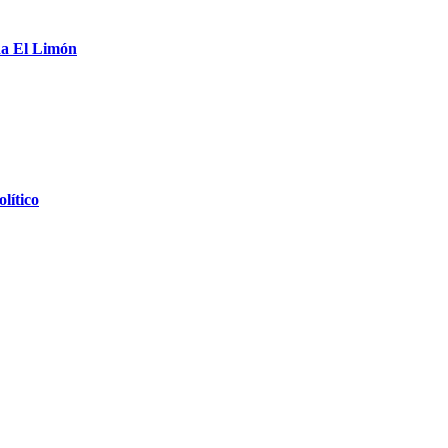
da El Limón
lítico