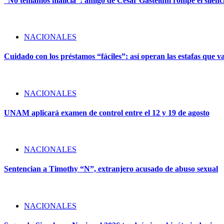
“No teníamos malicia”: amigo de César Gastélum rompe el silencio
NACIONALES
Cuidado con los préstamos “fáciles”: así operan las estafas que v
NACIONALES
UNAM aplicará examen de control entre el 12 y 19 de agosto
NACIONALES
Sentencian a Timothy “N”, extranjero acusado de abuso sexual
NACIONALES