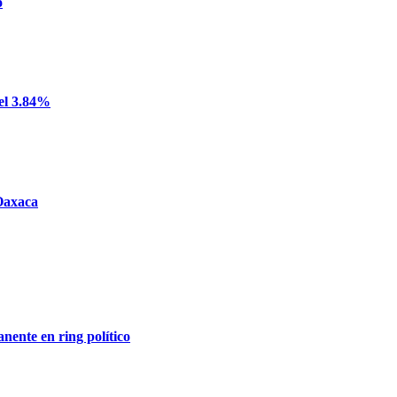
o
del 3.84%
 Oaxaca
nente en ring político