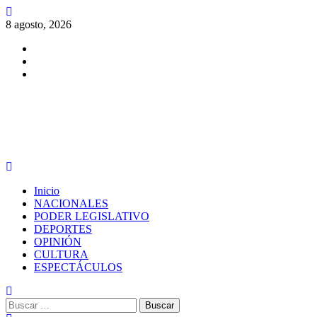
Saltar
al
8 agosto, 2026
contenido
Facebook
Twitter
Instagram
PERIODISMO CON SENTIDO
Menú
principal
Inicio
NACIONALES
PODER LEGISLATIVO
DEPORTES
OPINIÓN
CULTURA
ESPECTÁCULOS
Buscar: