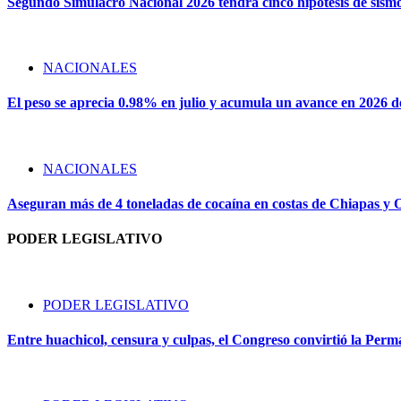
Segundo Simulacro Nacional 2026 tendrá cinco hipótesis de sism
NACIONALES
El peso se aprecia 0.98% en julio y acumula un avance en 2026 
NACIONALES
Aseguran más de 4 toneladas de cocaína en costas de Chiapas y
PODER LEGISLATIVO
PODER LEGISLATIVO
Entre huachicol, censura y culpas, el Congreso convirtió la Perma