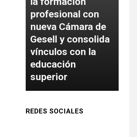
la formación
profesional con
La 
tad
nueva Cámara de
del
Gesell y consolida
fue
vínculos con la
int
a en
educación
art
superior
Go
REDES SOCIALES