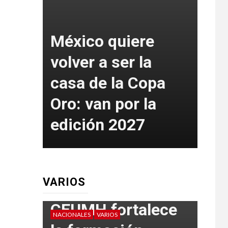
de
México quiere
volver a ser la
Mé
anos
casa de la Copa
bla
anto
Oro: van por la
oro
6
edición 2027
co
VARIOS
CEUMH fortalece
NACIONALES
VARIOS
VARIO