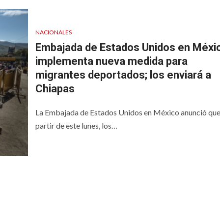
guran más de
NACIONALES
Embajada de Estados Unidos en Méxi
neladas de
Secretaría de
implementa nueva medida para
ína en costas
Salud confirm
migrantes deportados; los enviará a
hiapas y
casos de
Chiapas
aca
ciclosporiasis
La Embajada de Estados Unidos en México anunció que
partir de este lunes, los…
GISLATIVO
PODER LEGISLATIVO