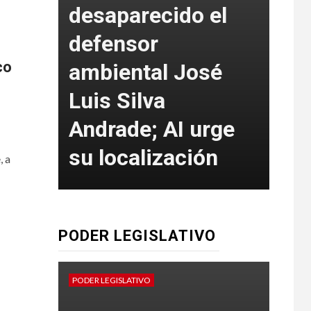
desaparecido el
defensor
co
ambiental José
SS
a 33
Luis Silva
det
Andrade; AI urge
mu
su localización
de
, a
PODER LEGISLATIVO
PODER LEGISLATIVO
PODER
Pr