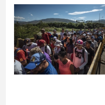
Ase
4 to
coca
de C
Oax
PODER LE