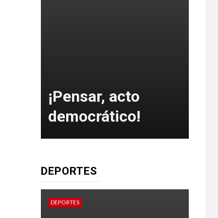
e
un
¡Pensar, acto
co
democrático!
¿C
DEPORTES
DEPORTES
DEPOR