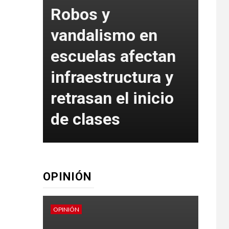
l,
Robos y
inc
as,
vandalismo en
sa
escuelas afectan
rep
infraestructura y
Car
n
retrasan el inicio
De
de clases
Mu
OPINIÓN
OPINIÓN
OPINI