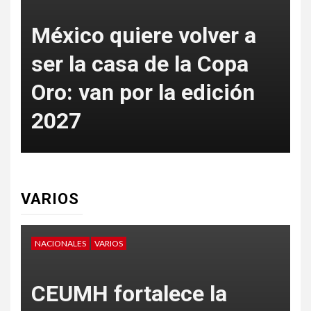
México quiere volver a
ser la casa de la Copa
Oro: van por la edición
p
2027
t
VARIOS
NACIONALES
VARIOS
V
CEUMH fortalece la