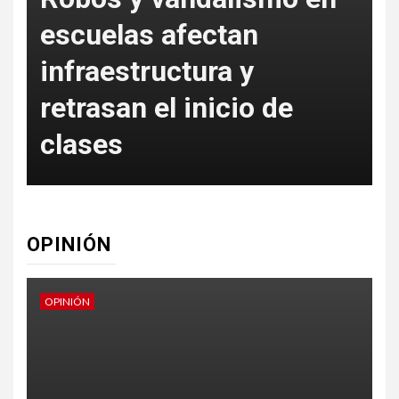
escuelas afectan
s
infraestructura y
e
retrasan el inicio de
clases
OPINIÓN
OPINIÓN
O