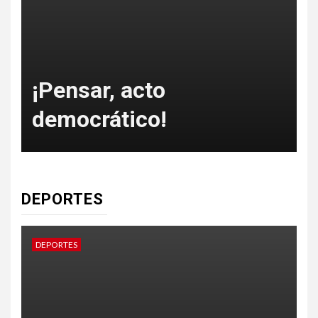
o
¡Pensar, acto
democrático!
DEPORTES
DEPORTES
D