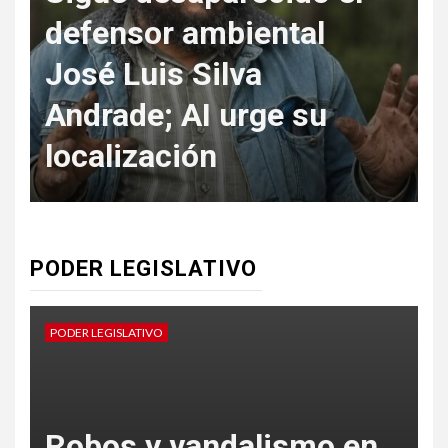
defensor ambiental
José Luis Silva
Andrade; AI urge su
f
localización
PODER LEGISLATIVO
PODER LEGISLATIVO
P
Robos y vandalismo en