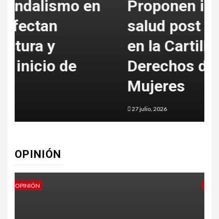
Proponen incorporar la
salud post reproductiva
en la Cartilla de
d
Derechos de las
Mujeres
o
27 julio, 2026
1
OPINIÓN
OPINIÓN
O