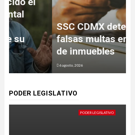
SSC CDMX detecta
s
falsas multas en rentas
a
de inmuebles
6 agosto, 2026
5
PODER LEGISLATIVO
PODER LEGISLATIVO
P