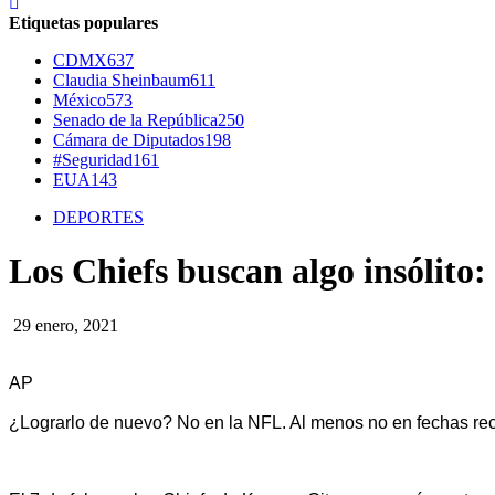
Etiquetas populares
CDMX
637
Claudia Sheinbaum
611
México
573
Senado de la República
250
Cámara de Diputados
198
#Seguridad
161
EUA
143
DEPORTES
Los Chiefs buscan algo insólito:
29 enero, 2021
AP
¿Lograrlo de nuevo? No en la NFL. Al menos no en fechas rec