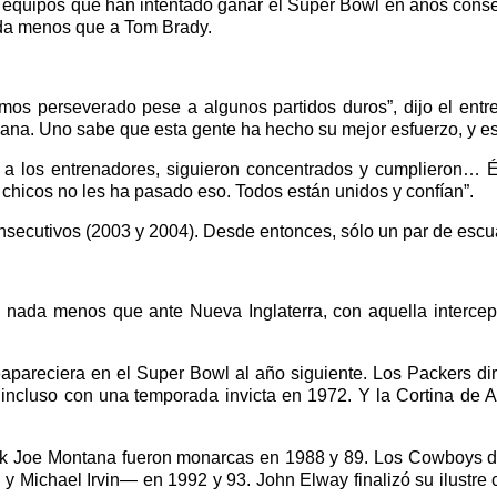
s equipos que han intentado ganar el Super Bowl en años conse
nada menos que a Tom Brady.
os perseverado pese a algunos partidos duros”, dijo el entren
ana. Uno sabe que esta gente ha hecho su mejor esfuerzo, y e
n a los entrenadores, siguieron concentrados y cumplieron… É
 chicos no les ha pasado eso. Todos están unidos y confían”.
onsecutivos (2003 y 2004). Desde entonces, sólo un par de esc
, nada menos que ante Nueva Inglaterra, con aquella intercepc
areciera en el Super Bowl al año siguiente. Los Packers diri
 incluso con una temporada invicta en 1972. Y la Cortina de A
back Joe Montana fueron monarcas en 1988 y 89. Los Cowboys d
Michael Irvin— en 1992 y 93. John Elway finalizó su ilustre c