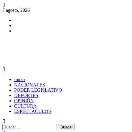
Saltar
al
7 agosto, 2026
contenido
Facebook
Twitter
Instagram
PERIODISMO CON SENTIDO
Menú
principal
Inicio
NACIONALES
PODER LEGISLATIVO
DEPORTES
OPINIÓN
CULTURA
ESPECTÁCULOS
Buscar: