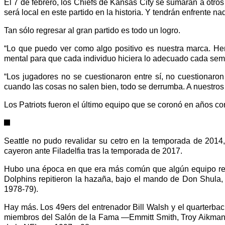
El 7 de febrero, los Chiefs de Kansas City se sumarán a otro
será local en este partido en la historia. Y tendrán enfrente 
Tan sólo regresar al gran partido es todo un logro.
“Lo que puedo ver como algo positivo es nuestra marca. Hem
mental para que cada individuo hiciera lo adecuado cada sem
“Los jugadores no se cuestionaron entre sí, no cuestionaro
cuando las cosas no salen bien, todo se derrumba. A nuestros
Los Patriots fueron el último equipo que se coronó en años c
Seattle no pudo revalidar su cetro en la temporada de 2014
cayeron ante Filadelfia tras la temporada de 2017.
Hubo una época en que era más común que algún equipo reap
Dolphins repitieron la hazaña, bajo el mando de Don Shula,
1978-79).
Hay más. Los 49ers del entrenador Bill Walsh y el quarter
miembros del Salón de la Fama —Emmitt Smith, Troy Aikman y 