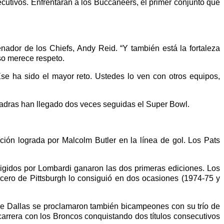
cutivos. Enfrentarán a los Buccaneers, el primer conjunto que
ador de los Chiefs, Andy Reid. “Y también está la fortaleza
so merece respeto.
se ha sido el mayor reto. Ustedes lo ven con otros equipos,
uadras han llegado dos veces seguidas el Super Bowl.
ión lograda por Malcolm Butler en la línea de gol. Los Pats
gidos por Lombardi ganaron las dos primeras ediciones. Los
cero de Pittsburgh lo consiguió en dos ocasiones (1974-75 y
e Dallas se proclamaron también bicampeones con su trío de
arrera con los Broncos conquistando dos títulos consecutivos