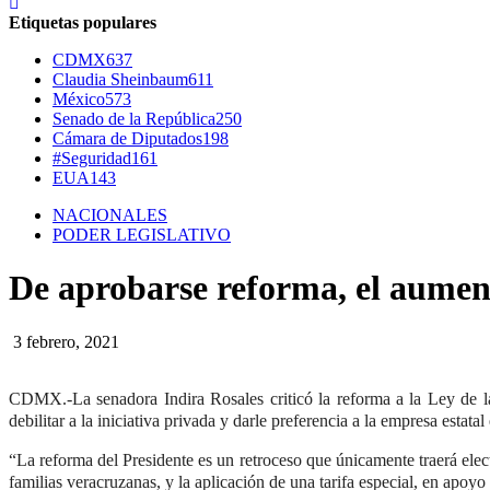
Etiquetas populares
CDMX
637
Claudia Sheinbaum
611
México
573
Senado de la República
250
Cámara de Diputados
198
#Seguridad
161
EUA
143
NACIONALES
PODER LEGISLATIVO
De aprobarse reforma, el aumento
3 febrero, 2021
CDMX.-La senadora Indira Rosales criticó la reforma a la Ley de la
debilitar a la iniciativa privada y darle preferencia a la empresa est
“La reforma del Presidente es un retroceso que únicamente traerá ele
familias veracruzanas, y la aplicación de una tarifa especial, en apoy