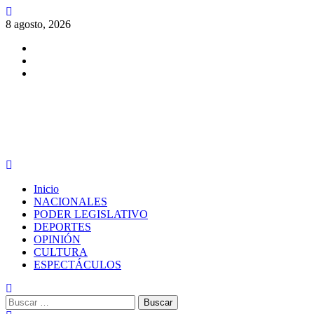
Saltar
al
8 agosto, 2026
contenido
Facebook
Twitter
Instagram
PERIODISMO CON SENTIDO
Menú
principal
Inicio
NACIONALES
PODER LEGISLATIVO
DEPORTES
OPINIÓN
CULTURA
ESPECTÁCULOS
Buscar: