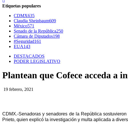
Etiquetas populares
CDMX
635
Claudia Sheinbaum
609
México
571
Senado de la República
250
Cámara de Diputados
198
#Seguridad
161
EUA
143
DESTACADOS
PODER LEGISLATIVO
Plantean que Cofece acceda a in
19 febrero, 2021
CDMX.-Senadoras y senadores de la República sostuvieron u
Prieto, quien explicó la investigación y multa aplicada a div