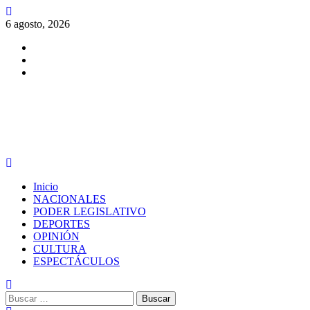
Saltar
al
6 agosto, 2026
contenido
Facebook
Twitter
Instagram
PERIODISMO CON SENTIDO
Menú
principal
Inicio
NACIONALES
PODER LEGISLATIVO
DEPORTES
OPINIÓN
CULTURA
ESPECTÁCULOS
Buscar: