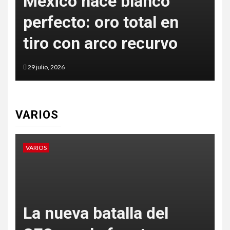
México hace blanco
E
perfecto: oro total en
j
tiro con arco recurvo
29 julio, 2026
2
VARIOS
VARIOS
V
P
La nueva batalla del