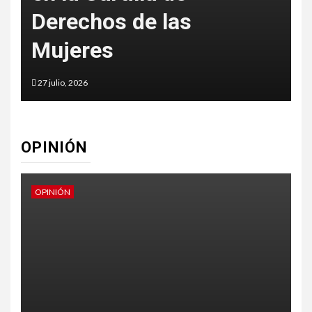
Derechos de las
Mujeres
o
27 julio, 2026
1
OPINIÓN
OPINIÓN
O