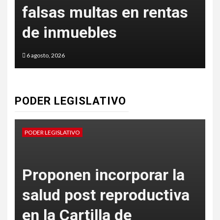
falsas multas en rentas
a
de inmuebles
6 agosto, 2026
5
PODER LEGISLATIVO
PODER LEGISLATIVO
P
Proponen incorporar la
salud post reproductiva
en la Cartilla de
d