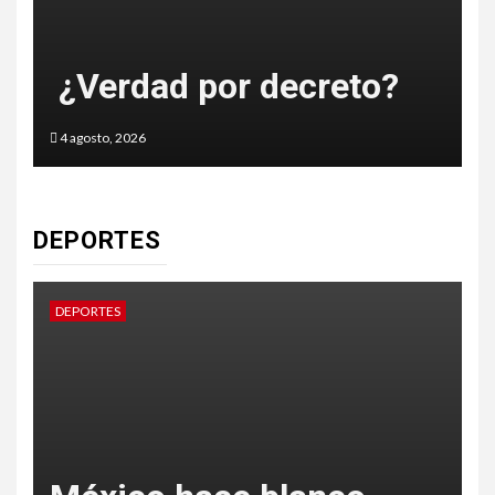
 Nacional sufriendo por Canal 1
¿Verdad por decreto?
E
4 agosto, 2026
3
DEPORTES
DEPORTES
D