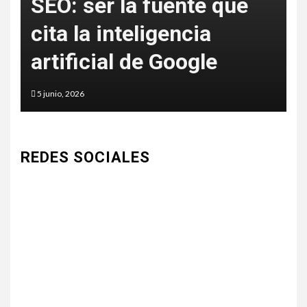
SEO: ser la fuente que
cita la inteligencia
l
artificial de Google
5 junio, 2026
4
REDES SOCIALES