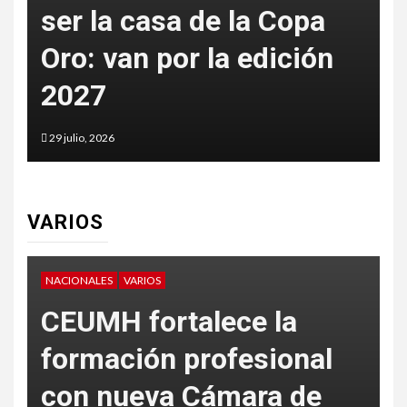
ser la casa de la Copa
Méx
Oro: van por la edición
per
2027
tir
29 julio, 2026
29 julio
VARIOS
NACIONALES
VARIOS
VA
CEUMH fortalece la
formación profesional
con nueva Cámara de
L