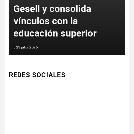
Gesell y consolida
S
vínculos con la
c
educación superior
a
23 julio, 2026
5 
REDES SOCIALES