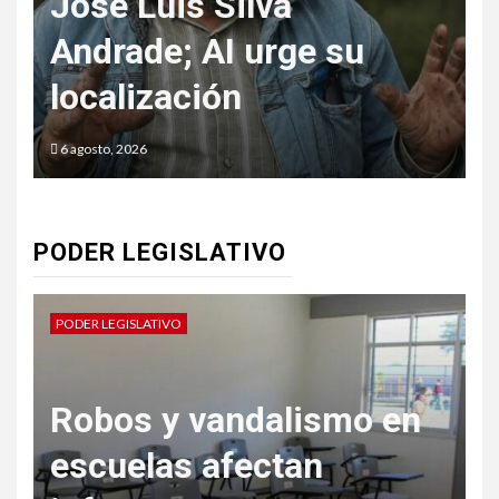
SSC CDMX detecta
e su
falsas multas en ren
de inmuebles
6 agosto, 2026
PODER LEGISLATIVO
PODER LEGISLATIVO
andalismo en
Proponen incor
fectan
salud post rep