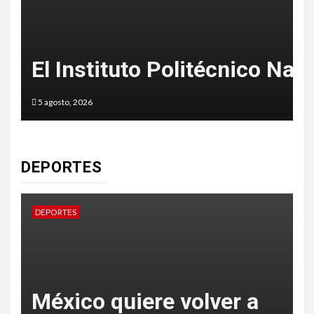
nstituto Politécnico Nacional su
¿Verdad 
2026
4 agosto, 2026
DEPORTES
DEPORTES
DEPORT
México quiere volver a