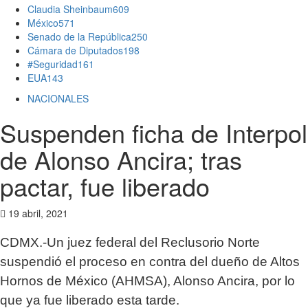
Claudia Sheinbaum
609
México
571
Senado de la República
250
Cámara de Diputados
198
#Seguridad
161
EUA
143
NACIONALES
Suspenden ficha de Interpol
de Alonso Ancira; tras
pactar, fue liberado
19 abril, 2021
CDMX.-Un juez federal del Reclusorio Norte
suspendió el proceso en contra del dueño de Altos
Hornos de México (AHMSA), Alonso Ancira, por lo
que ya fue liberado esta tarde.