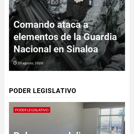
Aspirantes a la UNAM
S
a
se manifestarán contra
el examen de control
c
10 agosto, 2026
PODER LEGISLATIVO
PODER LEGISLATIVO
P