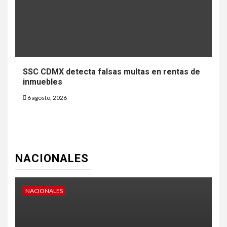
SSC CDMX detecta falsas multas en rentas de
inmuebles
6 agosto, 2026
NACIONALES
NACIONALES
N