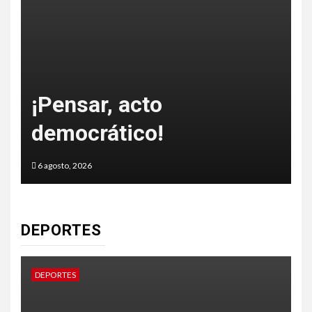
¿Código de ética?
5 agosto, 2026
5
DEPORTES
DEPORTES