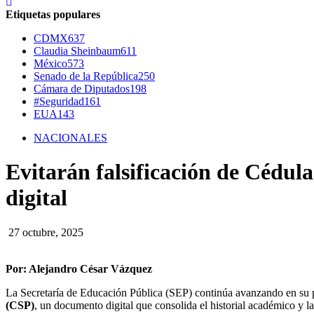
Etiquetas populares
CDMX
637
Claudia Sheinbaum
611
México
573
Senado de la República
250
Cámara de Diputados
198
#Seguridad
161
EUA
143
NACIONALES
Evitarán falsificación de Cédul
digital
27 octubre, 2025
Por: Alejandro César Vázquez
La Secretaría de Educación Pública (SEP) continúa avanzando en su p
(CSP)
, un documento digital que consolida el historial académico y la