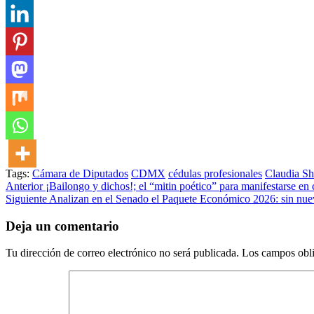
Tags:
Cámara de Diputados
CDMX
cédulas profesionales
Claudia S
Post
Anterior
¡Bailongo y dichos!; el “mitin poético” para manifestarse en 
Siguiente
Analizan en el Senado el Paquete Económico 2026: sin nuev
navigation
Deja un comentario
Tu dirección de correo electrónico no será publicada.
Los campos obli