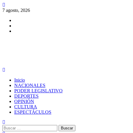
Saltar
al
7 agosto, 2026
contenido
Facebook
Twitter
Instagram
PERIODISMO CON SENTIDO
Menú
principal
Inicio
NACIONALES
PODER LEGISLATIVO
DEPORTES
OPINIÓN
CULTURA
ESPECTÁCULOS
Buscar: