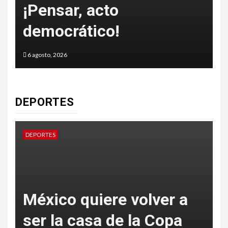
o
¡Pensar, acto
democrático!
6 agosto, 2026
5
DEPORTES
DEPORTES
D
México quiere volver a
ser la casa de la Copa