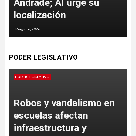
Andrade; AI urge su
f
localización
6 agosto, 2026
6
PODER LEGISLATIVO
PODER LEGISLATIVO
P
Robos y vandalismo en
escuelas afectan
s
infraestructura y
e