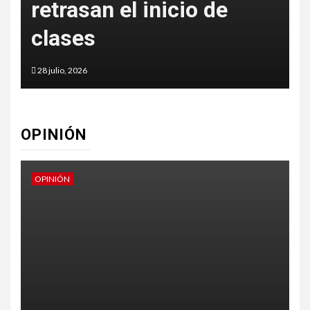
retrasan el inicio de
clases
28 julio, 2026
2
OPINIÓN
OPINIÓN
O