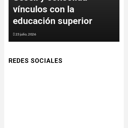
vínculos con la
c
educación superior
a
23 julio, 2026
5
REDES SOCIALES