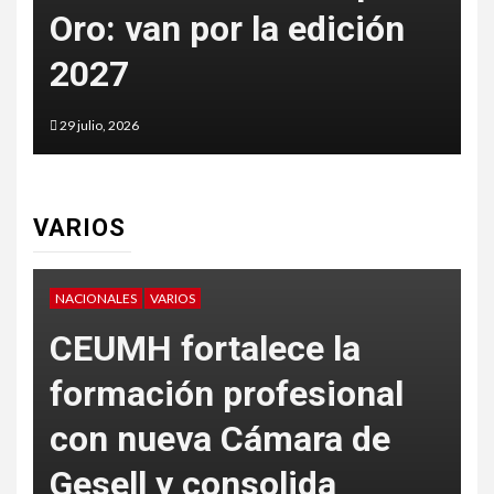
Oro: van por la edición
p
2027
t
29 julio, 2026
2
VARIOS
NACIONALES
VARIOS
V
CEUMH fortalece la
formación profesional
con nueva Cámara de
L
Gesell y consolida
S