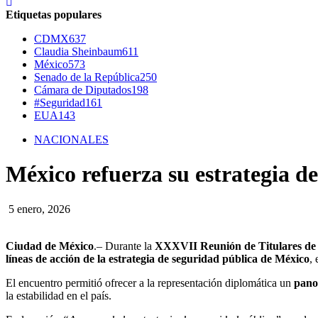
Etiquetas populares
CDMX
637
Claudia Sheinbaum
611
México
573
Senado de la República
250
Cámara de Diputados
198
#Seguridad
161
EUA
143
NACIONALES
México refuerza su estrategia de
5 enero, 2026
Ciudad de México
.– Durante la
XXXVII Reunión de Titulares de
líneas de acción de la estrategia de seguridad pública de México
,
El encuentro permitió ofrecer a la representación diplomática un
pano
la estabilidad en el país.