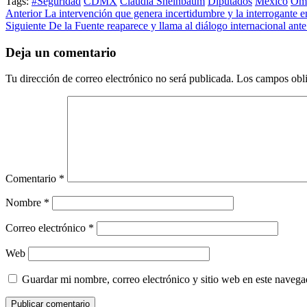
Tags:
#Seguridad
CDMX
Claudia Sheinbaum
Diputados
México
Oma
Post
Anterior
La intervención que genera incertidumbre y la interrogante 
Siguiente
De la Fuente reaparece y llama al diálogo internacional ante
navigation
Deja un comentario
Tu dirección de correo electrónico no será publicada.
Los campos obli
Comentario
*
Nombre
*
Correo electrónico
*
Web
Guardar mi nombre, correo electrónico y sitio web en este naveg