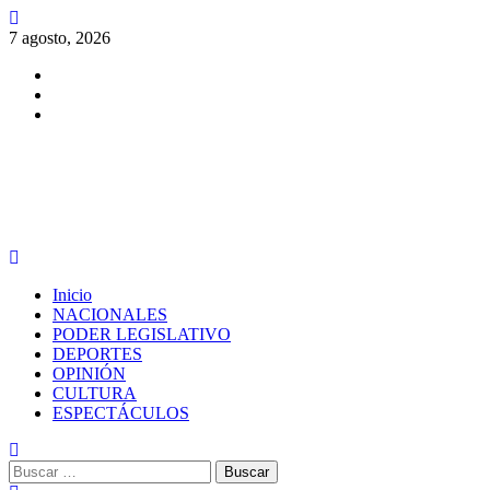
Saltar
al
7 agosto, 2026
contenido
Facebook
Twitter
Instagram
PERIODISMO CON SENTIDO
Menú
principal
Inicio
NACIONALES
PODER LEGISLATIVO
DEPORTES
OPINIÓN
CULTURA
ESPECTÁCULOS
Buscar: