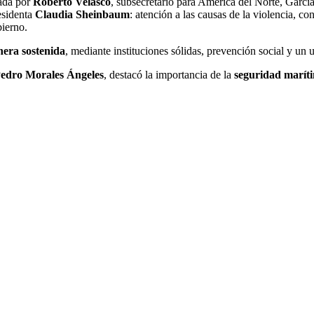
ada por
Roberto Velasco
, subsecretario para América del Norte, Garcí
esidenta
Claudia Sheinbaum
: atención a las causas de la violencia, co
bierno.
nera sostenida
, mediante instituciones sólidas, prevención social y un u
dro Morales Ángeles
, destacó la importancia de la
seguridad maríti