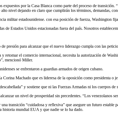
s expuestos por la Casa Blanca como parte del proceso de transición. “
 alto nivel dejando en claro que cumplirán los términos, demandas, cond
cia militar estadounidense. con esa posición de fuerza, Washington fija
as de Estados Unidos estacionadas fuera del país. Nosotros establecemos
de presión para alcanzar que el nuevo liderazgo cumpla con las petici
 y retomar el comercio internacional, necesita la autorización de Washi
o”, mencionó Miller.
ounidenses se enfrentaron a guardias armados de origen cubano.
a Corina Machado que es lideresa de la oposición como presidenta o jef
escabellada” y sostiene que ni las Fuerzas Armadas ni los cuerpos de 
 alcanzar un nivel de prosperidad sin precedentes. “Los venezolanos se
una transición “cuidadosa y reflexiva” que asegure un futuro estable p
a historia mundial EUA y que nadie se lo ha dado.