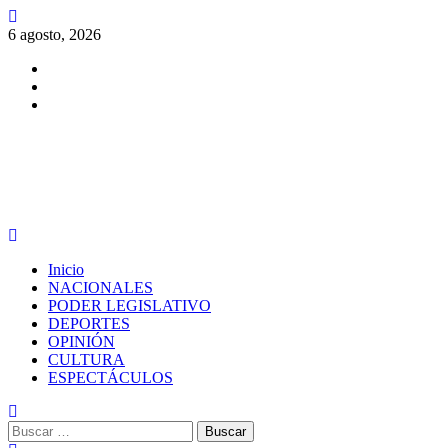
Saltar
al
6 agosto, 2026
contenido
Facebook
Twitter
Instagram
PERIODISMO CON SENTIDO
Menú
principal
Inicio
NACIONALES
PODER LEGISLATIVO
DEPORTES
OPINIÓN
CULTURA
ESPECTÁCULOS
Buscar: