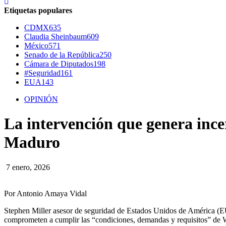
Etiquetas populares
CDMX
635
Claudia Sheinbaum
609
México
571
Senado de la República
250
Cámara de Diputados
198
#Seguridad
161
EUA
143
OPINIÓN
La intervención que genera inc
Maduro
7 enero, 2026
Por Antonio Amaya Vidal
Stephen Miller asesor de seguridad de Estados Unidos de América (
comprometen a cumplir las “condiciones, demandas y requisitos” de 