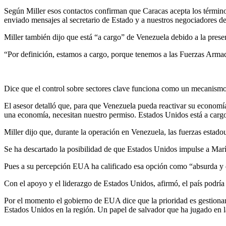
Según Miller esos contactos confirman que Caracas acepta los término
enviado mensajes al secretario de Estado y a nuestros negociadores de
Miller también dijo que está “a cargo” de Venezuela debido a la presen
“Por definición, estamos a cargo, porque tenemos a las Fuerzas Armad
Dice que el control sobre sectores clave funciona como un mecanismo 
El asesor detalló que, para que Venezuela pueda reactivar su economía
una economía, necesitan nuestro permiso. Estados Unidos está a carg
Miller dijo que, durante la operación en Venezuela, las fuerzas estad
Se ha descartado la posibilidad de que Estados Unidos impulse a Marí
Pues a su percepción EUA ha calificado esa opción como “absurda y d
Con el apoyo y el liderazgo de Estados Unidos, afirmó, el país podría
Por el momento el gobierno de EUA dice que la prioridad es gestionar 
Estados Unidos en la región. Un papel de salvador que ha jugado en l