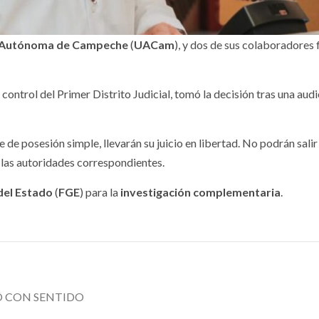
aca
ciclosporiasis
 Autónoma de Campeche
(
UACam
), y dos de sus colaboradores
 2026
6 agosto, 2026
e control del Primer Distrito Judicial, tomó la decisión tras una aud
e posesión simple, llevarán su juicio en libertad. No podrán salir 
GISLATIVO
PODER LEGISLATIVO
 las autoridades correspondientes.
Entre huachico
 del Estado
(
FGE
) para la
investigación complementaria
.
ado reconoce
censura y culp
 décadas de
el Congreso
ectoria de La
convirtió la
O CON SENTIDO
inal Banda El
Permanente e