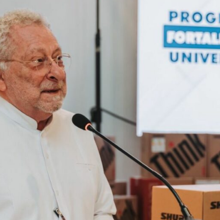
LES
NACIONALES
guran más de
neladas de
Secretaría de
ína en costas
Salud confirm
hiapas y
casos de