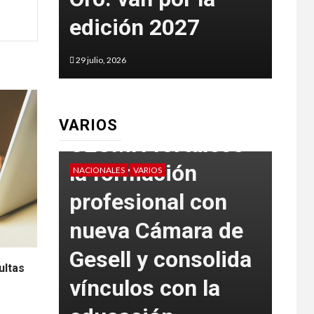
6
edición 2027
co
29 julio, 2026
29 juli
VARIOS
CEUMH fortalece
la formación
NACIONALES
VARIOS
VARIO
profesional con
La 
tad
nueva Cámara de
del
Gesell y consolida
fue
ultas
vínculos con la
int