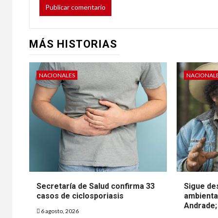
Mun
25 junio, 
MÁS HISTORIAS
NACIONALES
NACIONAL
Reve
VARIOS
efic
la s
cora
Secretaría de Salud confirma 33
Sigue de
estu
casos de ciclosporiasis
ambiental
Andrade; 
6 agosto, 2026