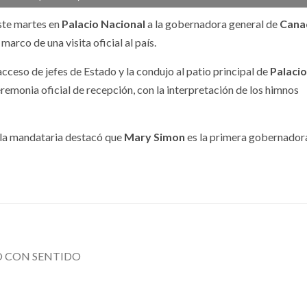
este martes en
Palacio Nacional
a la gobernadora general de
Cana
 marco de una visita oficial al país.
acceso de jefes de Estado y la condujo al patio principal de
Palacio
LES
NACIONALES
remonia oficial de recepción, con la interpretación de los himnos
guran más de
 la mandataria destacó que
Mary Simon
es la primera gobernador
neladas de
Secretaría de
ína en costas
Salud confirm
hiapas y
casos de
aca
ciclosporiasis
O CON SENTIDO
 2026
6 agosto, 2026