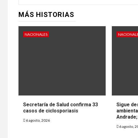
MÁS HISTORIAS
NACIONALES
NACIONAL
DEPORTE
Cel
800 
terc
Méxi
Secretaría de Salud confirma 33
Sigue de
casos de ciclosporiasis
ambiental
Mun
Andrade; 
6 agosto, 2026
6 agosto, 2
25 junio, 