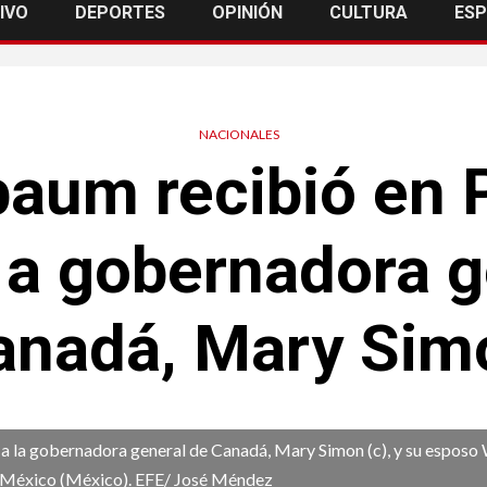
IVO
DEPORTES
OPINIÓN
CULTURA
ES
NACIONALES
aum recibió en 
 a gobernadora g
anadá, Mary Sim
 a la gobernadora general de Canadá, Mary Simon (c), y su esposo
de México (México). EFE/ José Méndez