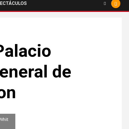
PECTÁCULOS
Palacio
eneral de
on
 Whit