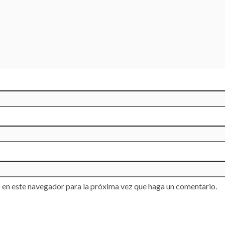
OPINIÓN
OVÍ…
tras Hidalgo
Navor Rojas:
era
cuando la
ltados, Simey
indiscreción s
ra se robaba
convierte en 
spectáculo
suicidio políti
 en este navegador para la próxima vez que haga un comentario.
2026
6 agosto, 2026