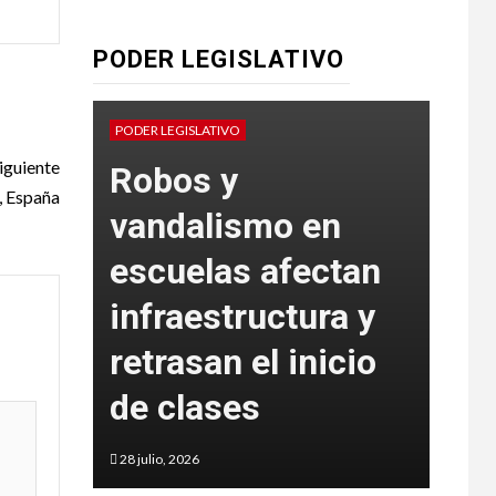
PODER LEGISLATIVO
Pr
PODER LEGISLATIVO
PODER
iguiente
l,
Robos y
inc
, España
as,
vandalismo en
sa
escuelas afectan
rep
infraestructura y
Car
n
retrasan el inicio
De
de clases
Mu
28 julio, 2026
27 juli