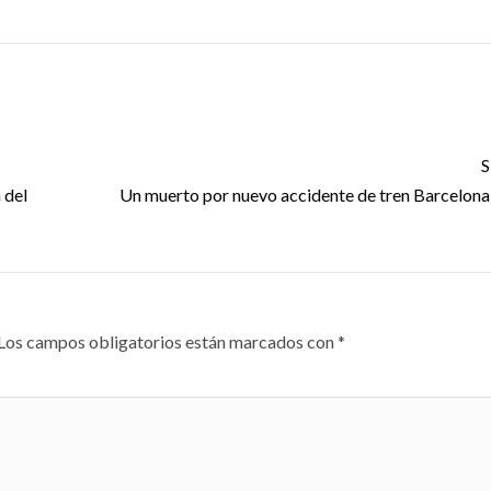
GISLATIVO
PODER LEGISLATIVO
S
Entre huachico
 del
Un muerto por nuevo accidente de tren Barcelona
ado reconoce
censura y culp
 décadas de
el Congreso
ectoria de La
convirtió la
Los campos obligatorios están marcados con
*
inal Banda El
Permanente e
ón
ring político
2026
29 julio, 2026