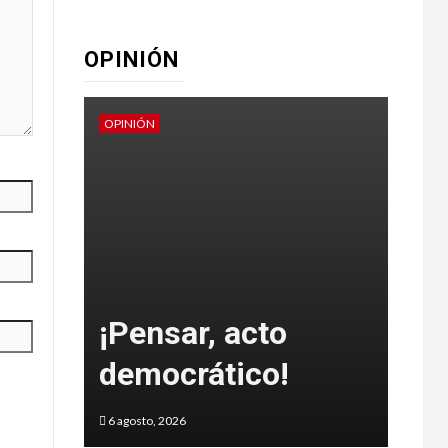
OPINIÓN
OPINIÓN
OPINI
e
un
¡Pensar, acto
co
democrático!
¿C
6 agosto, 2026
5 agos