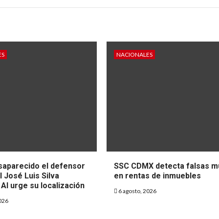
ES
NACIONALES
S
DEPORTES
ebran más de
México, líder 
mil personas
los Juegos
era victoria de
Centroameric
co en el
y del Caribe S
saparecido el defensor
SSC CDMX detecta falsas m
 José Luis Silva
en rentas de inmuebles
dial
Domingo 202
AI urge su localización
6 agosto, 2026
026
2026
3 agosto, 2026