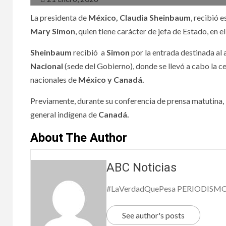
La presidenta de
México, Claudia Sheinbaum
, recibió 
Mary Simon
, quien tiene carácter de jefa de Estado, en el
Sheinbaum
recibió a
Simon
por la entrada destinada al 
NACIONA
Nacional
(sede del Gobierno), donde se llevó a cabo la ce
nacionales de
México y Canadá.
Ase
Previamente, durante su conferencia de prensa matutina,
general indígena de
Canadá.
4 to
About The Author
coca
de C
ABC Noticias
Oax
#LaVerdadQuePesa PERIODISM
4 agosto,
See author's posts