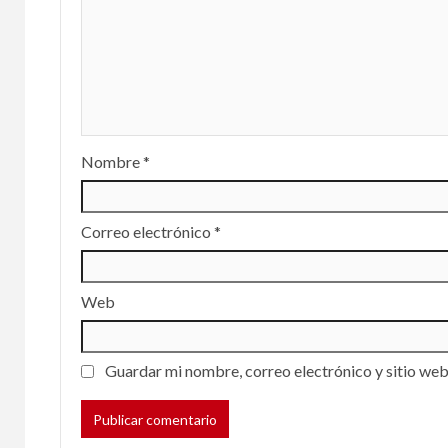
OPINIÓN
YOL
Nombre
*
Mien
Correo electrónico
*
esp
resu
Web
Olve
el e
Guardar mi nombre, correo electrónico y sitio web
29 julio, 