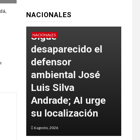
dá,
NACIONALES
Sigue
NACIONALES
NACIO
desaparecido el
defensor
a
ambiental José
SS
a 33
Luis Silva
det
Andrade; AI urge
mu
su localización
de
6 agosto, 2026
6 agos