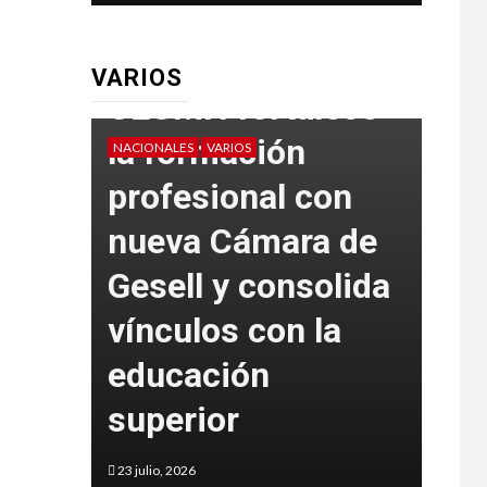
VARIOS
CEUMH fortalece
la formación
NACIONALES
VARIOS
VARIO
profesional con
La 
tad
nueva Cámara de
del
Gesell y consolida
fue
vínculos con la
int
a en
educación
art
superior
Go
23 julio, 2026
5 juni