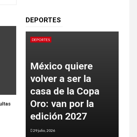
DEPORTES
DEPORTES
DEPOR
de
México quiere
volver a ser la
Mé
anos
casa de la Copa
bla
anto
Oro: van por la
oro
ultas
6
edición 2027
co
29 julio, 2026
29 juli