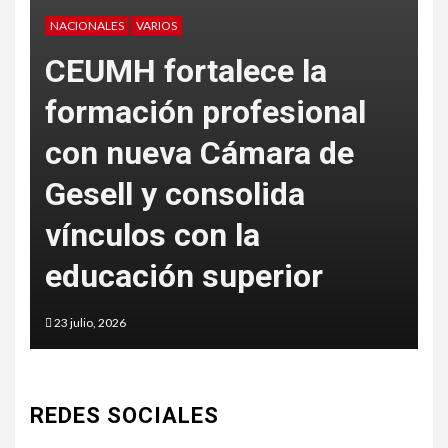
NACIONALES
VARIOS
V
CEUMH fortalece la
formación profesional
con nueva Cámara de
L
Gesell y consolida
S
vínculos con la
c
educación superior
a
23 julio, 2026
5
REDES SOCIALES