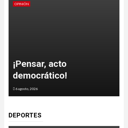
OPINIÓN
O
o
¡Pensar, acto
democrático!
6 agosto, 2026
5
DEPORTES