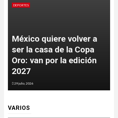
DEPORTES
D
México quiere volver a
ser la casa de la Copa
Oro: van por la edición
p
2027
t
29 julio, 2026
2
VARIOS