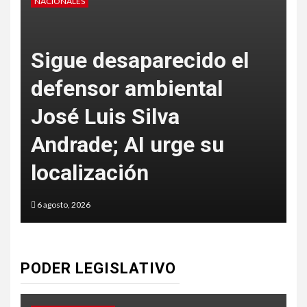
ES
NACIONALES
e desaparecido el
nsor ambiental
 Luis Silva
SSC CDM
ade; AI urge su
falsas m
lización
de inmue
2026
6 agosto, 2026
PODER LEGISLATIVO