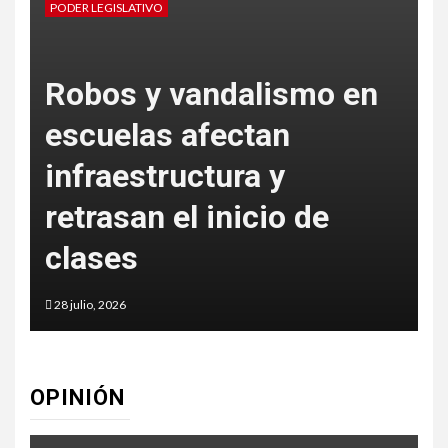
PODER LEGISLATIVO
PODE
Robos y vandalismo en
Pr
escuelas afectan
sa
infraestructura y
en
retrasan el inicio de
De
clases
Mu
28 julio, 2026
27 ju
OPINIÓN