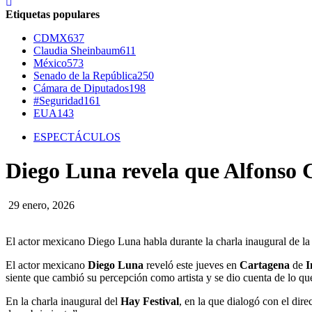
Etiquetas populares
CDMX
637
Claudia Sheinbaum
611
México
573
Senado de la República
250
Cámara de Diputados
198
#Seguridad
161
EUA
143
ESPECTÁCULOS
Diego Luna revela que Alfonso 
29 enero, 2026
El actor mexicano Diego Luna habla durante la charla inaugural de 
El actor mexicano
Diego Luna
reveló este jueves en
Cartagena
de
I
siente que cambió su percepción como artista y se dio cuenta de lo qu
En la charla inaugural del
Hay Festival
, en la que dialogó con el dire