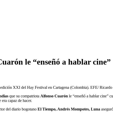
Cuarón le “enseñó a hablar cine
la edición XXI del Hay Festival en Cartagena (Colombia). EFE/ Ricar
ndias
que su compatriota
Alfonso Cuarón
le “enseñó a hablar cine” c
e era capaz de hacer.
ctor del diario bogotano
El Tiempo, Andrés Mompotes, Luna
aseguró