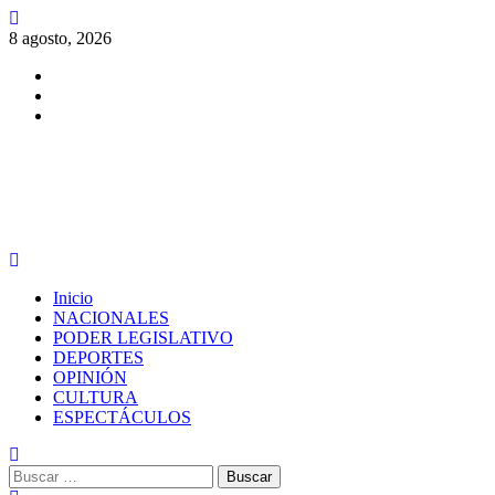
Saltar
al
8 agosto, 2026
contenido
Facebook
Twitter
Instagram
PERIODISMO CON SENTIDO
Menú
principal
Inicio
NACIONALES
PODER LEGISLATIVO
DEPORTES
OPINIÓN
CULTURA
ESPECTÁCULOS
Buscar: