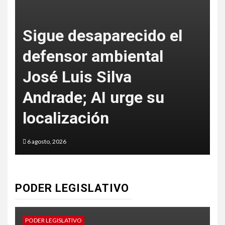
Sigue desaparecido el
defensor ambiental
José Luis Silva
Andrade; AI urge su
f
localización
6 agosto, 2026
6
PODER LEGISLATIVO
PODER LEGISLATIVO
P