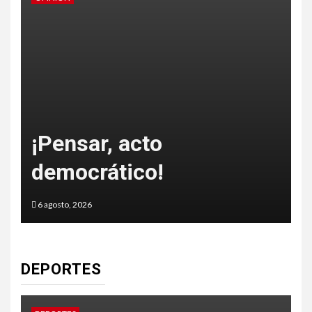
o
¡Pensar, acto
democrático!
6 agosto, 2026
5
DEPORTES