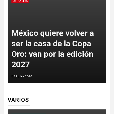
DEPORTES
D
México quiere volver a
ser la casa de la Copa
Oro: van por la edición
p
2027
t
29 julio, 2026
2
VARIOS