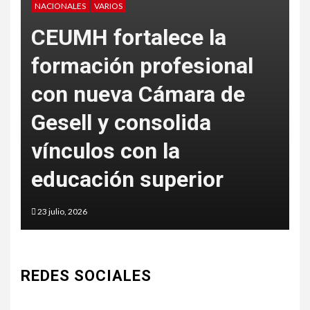
NACIONALES
VARIOS
V
CEUMH fortalece la
formación profesional
con nueva Cámara de
L
Gesell y consolida
S
vínculos con la
c
educación superior
a
23 julio, 2026
5
REDES SOCIALES