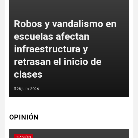
Robos y vandalismo en
escuelas afectan
s
infraestructura y
e
retrasan el inicio de
clases
28 julio, 2026
2
OPINIÓN
OPINIÓN
O