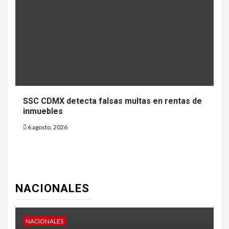
SSC CDMX detecta falsas multas en rentas de
inmuebles
6 agosto, 2026
NACIONALES
NACIONALES
N