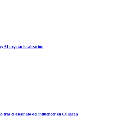
; AI urge su localización
 tras el asesinato del influencer en Culiacán