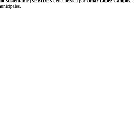
llo Sustentable
(
SEBIDES
), encabezada por
Omar López Campos
, 
municipales.