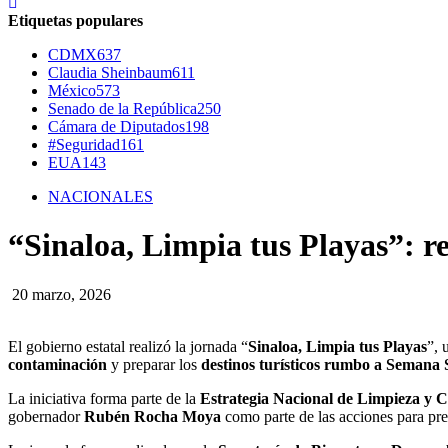
Etiquetas populares
CDMX
637
Claudia Sheinbaum
611
México
573
Senado de la República
250
Cámara de Diputados
198
#Seguridad
161
EUA
143
NACIONALES
“Sinaloa, Limpia tus Playas”: r
20 marzo, 2026
El gobierno estatal realizó la jornada “
Sinaloa, Limpia tus Playas
”, 
contaminación
y preparar los
destinos turísticos rumbo a Semana 
La iniciativa forma parte de la
Estrategia Nacional de Limpieza y 
gobernador
Rubén Rocha Moya
como parte de las acciones para pres