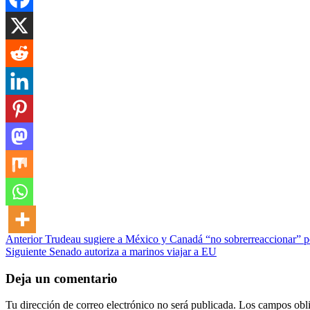
Post
Anterior
Trudeau sugiere a México y Canadá “no sobrerreaccionar” 
Siguiente
Senado autoriza a marinos viajar a EU
navigation
Deja un comentario
Tu dirección de correo electrónico no será publicada.
Los campos obli