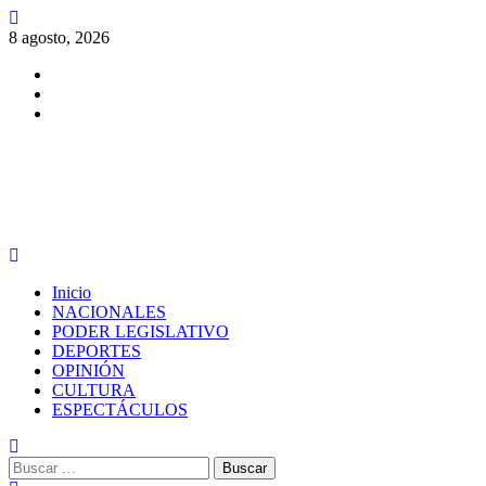
Saltar
al
8 agosto, 2026
contenido
Facebook
Twitter
Instagram
PERIODISMO CON SENTIDO
Menú
principal
Inicio
NACIONALES
PODER LEGISLATIVO
DEPORTES
OPINIÓN
CULTURA
ESPECTÁCULOS
Buscar: