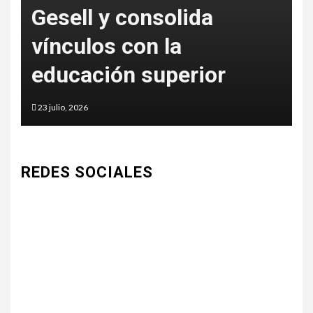
Gesell y consolida
S
vínculos con la
c
educación superior
a
23 julio, 2026
5
REDES SOCIALES