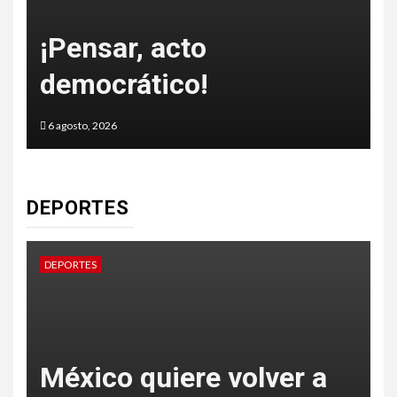
o
¡Pensar, acto
democrático!
6 agosto, 2026
5
DEPORTES
DEPORTES
D
México quiere volver a