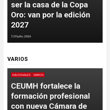
ser la casa de la Copa
Oro: van por la edición
p
2027
t
29 julio, 2026
2
VARIOS
NACIONALES
VARIOS
V
CEUMH fortalece la
formación profesional
con nueva Cámara de
L