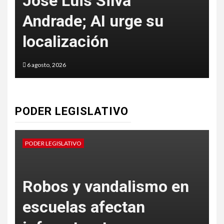
José Luis Silva
Andrade; AI urge su
f
localización
6 agosto, 2026
6
PODER LEGISLATIVO
PODER LEGISLATIVO
P
Robos y vandalismo en
escuelas afectan
s