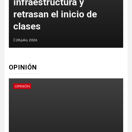
infraestructura y
e
retrasan el inicio de
clases
28 julio, 2026
2
OPINIÓN
OPINIÓN
O