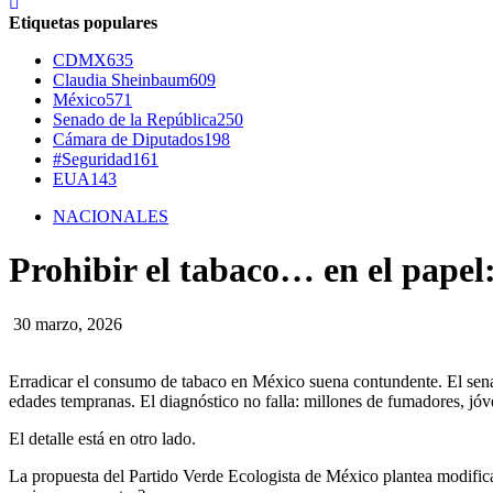
Etiquetas populares
CDMX
635
Claudia Sheinbaum
609
México
571
Senado de la República
250
Cámara de Diputados
198
#Seguridad
161
EUA
143
NACIONALES
Prohibir el tabaco… en el papel:
30 marzo, 2026
Erradicar el consumo de tabaco en México suena contundente. El sena
edades tempranas. El diagnóstico no falla: millones de fumadores, jó
El detalle está en otro lado.
La propuesta del Partido Verde Ecologista de México plantea modifica