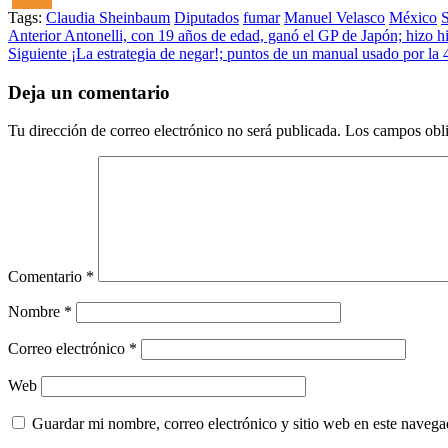
Tags:
Claudia Sheinbaum
Diputados
fumar
Manuel Velasco
México
S
Post
Anterior
Antonelli, con 19 años de edad, ganó el GP de Japón; hizo h
Siguiente
¡La estrategia de negar!; puntos de un manual usado por la 4T
navigation
Deja un comentario
Tu dirección de correo electrónico no será publicada.
Los campos obli
Comentario
*
Nombre
*
Correo electrónico
*
Web
Guardar mi nombre, correo electrónico y sitio web en este naveg