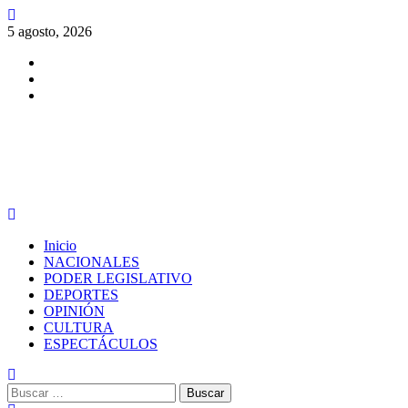
Saltar
al
5 agosto, 2026
contenido
Facebook
Twitter
Instagram
PERIODISMO CON SENTIDO
Menú
principal
Inicio
NACIONALES
PODER LEGISLATIVO
DEPORTES
OPINIÓN
CULTURA
ESPECTÁCULOS
Buscar: