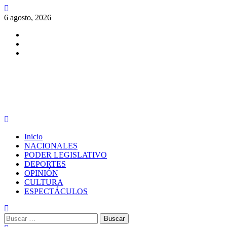
Saltar
al
6 agosto, 2026
contenido
Facebook
Twitter
Instagram
PERIODISMO CON SENTIDO
Menú
principal
Inicio
NACIONALES
PODER LEGISLATIVO
DEPORTES
OPINIÓN
CULTURA
ESPECTÁCULOS
Buscar: