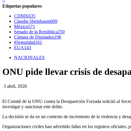
Etiquetas populares
CDMX
635
Claudia Sheinbaum
609
México
571
Senado de la República
250
Cámara de Diputados
198
#Seguridad
161
EUA
143
NACIONALES
ONU pide llevar crisis de desap
3 abril, 2026
El Comité de la ONU contra la Desaparición Forzada solicitó al Secre
investigar y sancionar este delito.
La decisión se da en un contexto de incremento de la violencia y desapa
Organizaciones civiles han advertido fallas en los registros oficiales,