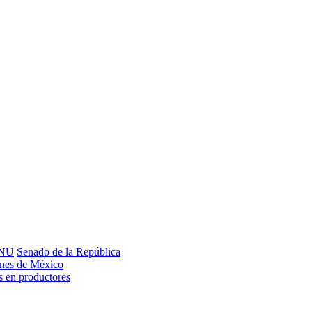
NU
Senado de la República
iones de México
is en productores