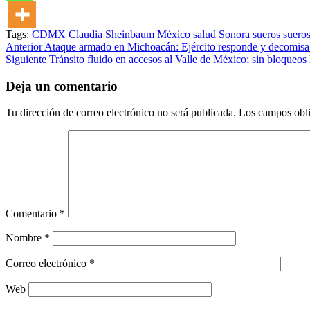
Tags:
CDMX
Claudia Sheinbaum
México
salud
Sonora
sueros
suero
Post
Anterior
Ataque armado en Michoacán: Ejército responde y decomisa
Siguiente
Tránsito fluido en accesos al Valle de México; sin bloqueos
navigation
Deja un comentario
Tu dirección de correo electrónico no será publicada.
Los campos obli
Comentario
*
Nombre
*
Correo electrónico
*
Web