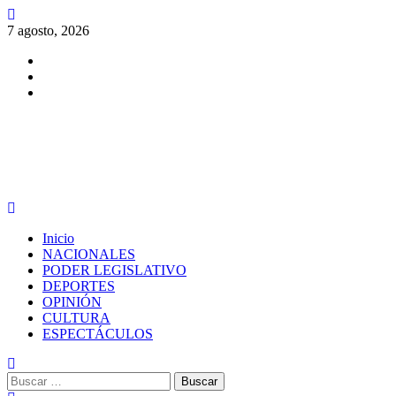
Saltar
al
7 agosto, 2026
contenido
Facebook
Twitter
Instagram
PERIODISMO CON SENTIDO
Menú
principal
Inicio
NACIONALES
PODER LEGISLATIVO
DEPORTES
OPINIÓN
CULTURA
ESPECTÁCULOS
Buscar: