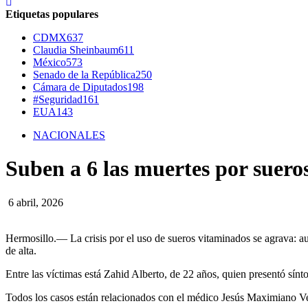
Etiquetas populares
CDMX
637
Claudia Sheinbaum
611
México
573
Senado de la República
250
Cámara de Diputados
198
#Seguridad
161
EUA
143
NACIONALES
Suben a 6 las muertes por sueros
6 abril, 2026
Hermosillo.— La crisis por el uso de sueros vitaminados se agrava: a
de alta.
Entre las víctimas está Zahid Alberto, de 22 años, quien presentó sínt
Todos los casos están relacionados con el médico Jesús Maximiano Ver