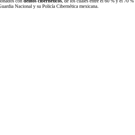
acionados con
delitos cibernéticos
, de los cuales entre el 60 % y el 70 
a Guardia Nacional y su Policía Cibernética mexicana.