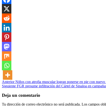
Post
Anterior
Niños con atrofia muscular logran ponerse en pie con nuevo
Siguiente
FGR presume infiltración del Cártel de Sinaloa en campaña
navigation
Deja un comentario
Tu dirección de correo electrónico no será publicada.
Los campos obli