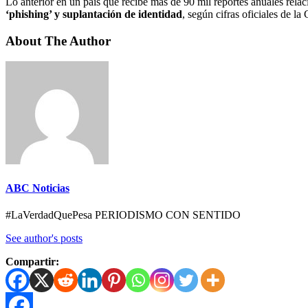
Lo anterior en un país que recibe más de 90 mil reportes anuales rel
‘phishing’ y suplantación de identidad
, según cifras oficiales de l
About The Author
ABC Noticias
#LaVerdadQuePesa PERIODISMO CON SENTIDO
See author's posts
Compartir: