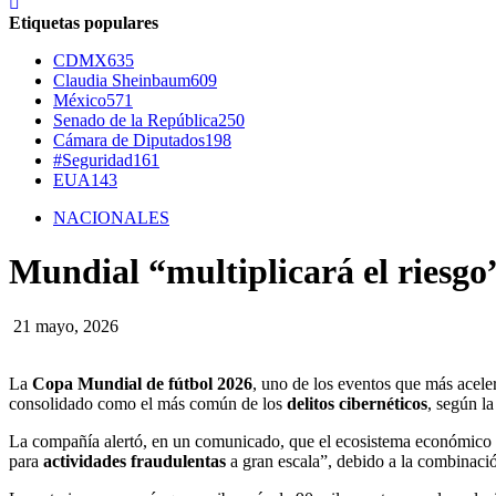
Etiquetas populares
CDMX
635
Claudia Sheinbaum
609
México
571
Senado de la República
250
Cámara de Diputados
198
#Seguridad
161
EUA
143
NACIONALES
Mundial “multiplicará el riesgo”
21 mayo, 2026
La
Copa Mundial de fútbol 2026
, uno de los eventos que más acelera
consolidado como el más común de los
delitos cibernéticos
, según l
La compañía alertó, en un comunicado, que el ecosistema económico
para
actividades fraudulentas
a gran escala”, debido a la combinació