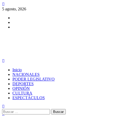
Saltar
al
5 agosto, 2026
contenido
Facebook
Twitter
Instagram
PERIODISMO CON SENTIDO
Menú
principal
Inicio
NACIONALES
PODER LEGISLATIVO
DEPORTES
OPINIÓN
CULTURA
ESPECTÁCULOS
Buscar: