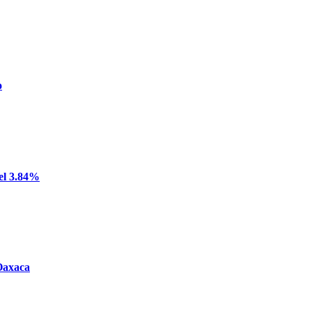
o
del 3.84%
 Oaxaca