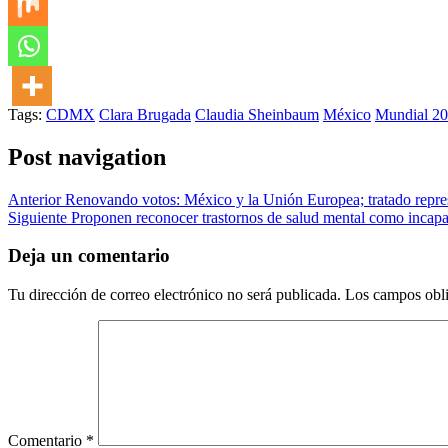
Tags:
CDMX
Clara Brugada
Claudia Sheinbaum
México
Mundial 2
Post navigation
Anterior
Renovando votos: México y la Unión Europea; tratado repres
Siguiente
Proponen reconocer trastornos de salud mental como incapa
Deja un comentario
Tu dirección de correo electrónico no será publicada.
Los campos obli
Comentario
*