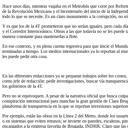
Hace unos días, mientras viajaba en el Metrobús que corre por Refor
de la Revolución Mexicana y el bicentenario del inicio de la Independ
todo lo que se necesite. Es un claro monumento a la corrupción, no sólo
Y es que los de la 4T prometieron que no serían iguales, pero cada d
y el Corredor Interoceánico. Obras a las que todavía no se les puede t
manera constante para mantenerlas a flote.
En ese contexto, y en plena cuenta regresiva para que inicie el Mund
terminadas a tiempo. Los medios internacionales ya lo reportan al mu
les puede pedir otra cosa.
En las diferentes redacciones ya se preparan trabajos sobre los costos
como jefe de redacción: pedir investigaciones, buscar vía transparenci
los gobiernos de la 4T.
Pero no se equivoquen. A pesar de la narrativa oficial que busca culpar
conspiración internacional para manchar la gran gestión de Clara Br
plataforma de transparencia en la que se reportan inversiones superio
Por ejemplo, están las obras en la Línea 2 del Metro, donde los usuario
o en sistemas que eviten retrasos; se invierte en paredes, escaleras, p
encargados a la empresa favorita de Brugada, INDHR. Claro que las ob