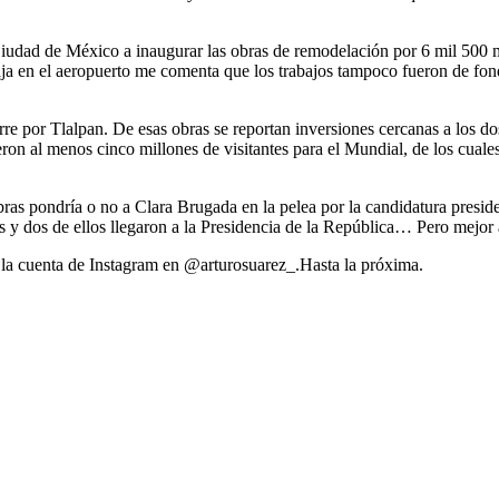
 Ciudad de México a inaugurar las obras de remodelación por 6 mil 500 
ja en el aeropuerto me comenta que los trabajos tampoco fueron de fond
orre por Tlalpan. De esas obras se reportan inversiones cercanas a los d
eron al menos cinco millones de visitantes para el Mundial, de los cual
obras pondría o no a Clara Brugada en la pelea por la candidatura presid
s y dos de ellos llegaron a la Presidencia de la República… Pero mejor 
la cuenta de Instagram en @arturosuarez_.Hasta la próxima.