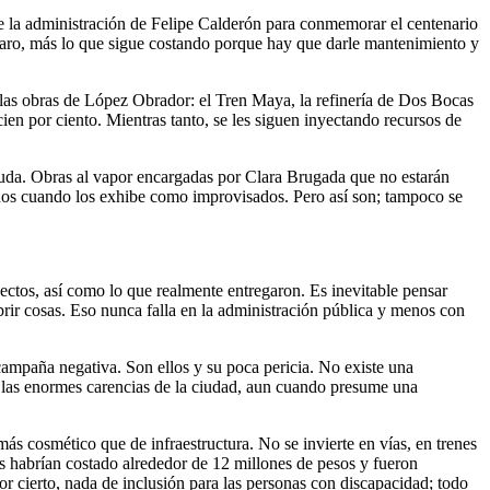
 la administración de Felipe Calderón para conmemorar el centenario
Claro, más lo que sigue costando porque hay que darle mantenimiento y
 las obras de López Obrador: el Tren Maya, la refinería de Dos Bocas
ien por ciento. Mientras tanto, se les siguen inyectando recursos de
nuda. Obras al vapor encargadas por Clara Brugada que no estarán
enos cuando los exhibe como improvisados. Pero así son; tampoco se
yectos, así como lo que realmente entregaron. Es inevitable pensar
brir cosas. Eso nunca falla en la administración pública y menos con
a campaña negativa. Son ellos y su poca pericia. No existe una
 las enormes carencias de la ciudad, aun cuando presume una
 más cosmético que de infraestructura. No se invierte en vías, en trenes
mos habrían costado alrededor de 12 millones de pesos y fueron
 cierto, nada de inclusión para las personas con discapacidad; todo