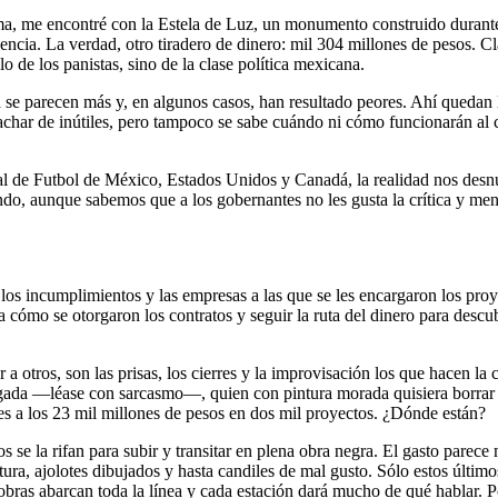
ma, me encontré con la Estela de Luz, un monumento construido durante
encia. La verdad, otro tiradero de dinero: mil 304 millones de pesos. 
 de los panistas, sino de la clase política mexicana.
ía se parecen más y, en algunos casos, han resultado peores. Ahí quedan
achar de inútiles, pero tampoco se sabe cuándo ni cómo funcionarán al c
ial de Futbol de México, Estados Unidos y Canadá, la realidad nos des
ndo, aunque sabemos que a los gobernantes no les gusta la crítica y m
, los incumplimientos y las empresas a las que se les encargaron los pro
a cómo se otorgaron los contratos y seguir la ruta del dinero para descu
 a otros, son las prisas, los cierres y la improvisación los que hacen l
ugada —léase con sarcasmo—, quien con pintura morada quisiera borrar
res a los 23 mil millones de pesos en dos mil proyectos. ¿Dónde están?
s se la rifan para subir y transitar en plena obra negra. El gasto parece
intura, ajolotes dibujados y hasta candiles de mal gusto. Sólo estos últi
ras abarcan toda la línea y cada estación dará mucho de qué hablar. Por