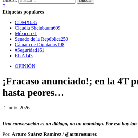
Buscar:
Etiquetas populares
CDMX
635
Claudia Sheinbaum
609
México
571
Senado de la República
250
Cámara de Diputados
198
#Seguridad
161
EUA
143
OPINIÓN
¡Fracaso anunciado!; en la 4T p
hasta peores…
1 junio, 2026
Una conversación es un diálogo, no un monólogo.
Por eso hay tan
Por:
Arturo Suárez Ramírez / @arturosuarez