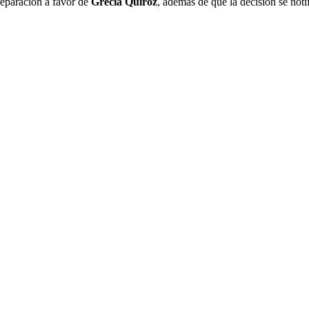
eparación a favor de
Grecia Quiroz
, además de que la decisión se noti