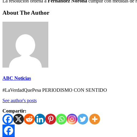
La resolución ordena a
Fernández Noroña
cumplir con medidas de r
About The Author
ABC Noticias
#LaVerdadQuePesa PERIODISMO CON SENTIDO
See author's posts
Compartir: