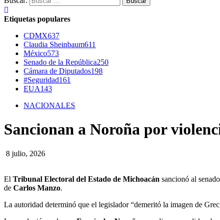
Buscar:
Etiquetas populares
CDMX
637
Claudia Sheinbaum
611
México
573
Senado de la República
250
Cámara de Diputados
198
#Seguridad
161
EUA
143
NACIONALES
Sancionan a Noroña por violenci
8 julio, 2026
El
Tribunal Electoral del Estado de Michoacán
sancionó al senado
de
Carlos Manzo
.
La autoridad determinó que el legislador “demeritó la imagen de Grec