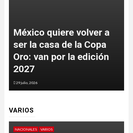
México quiere volver a
ser la casa de la Copa
Oro: van por la edición
p
2027
t
29 julio, 2026
2
VARIOS
NACIONALES
VARIOS
V