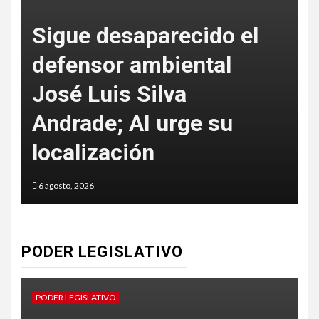
Sigue desaparecido el
defensor ambiental
José Luis Silva
Andrade; AI urge su
f
localización
6 agosto, 2026
6
PODER LEGISLATIVO
PODER LEGISLATIVO
P