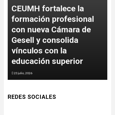
CEUMH fortalece la
formación profesional
con nueva Cámara de
L
Gesell y consolida
S
vínculos con la
c
educación superior
a
23 julio, 2026
5
REDES SOCIALES