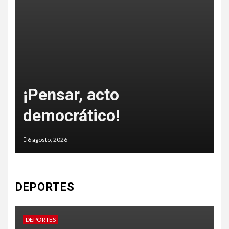
o
¡Pensar, acto
democrático!
6 agosto, 2026
5
DEPORTES
DEPORTES
D