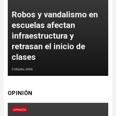
Robos y vandalismo en
escuelas afectan
s
infraestructura y
e
retrasan el inicio de
clases
28 julio, 2026
2
OPINIÓN
OPINIÓN
O