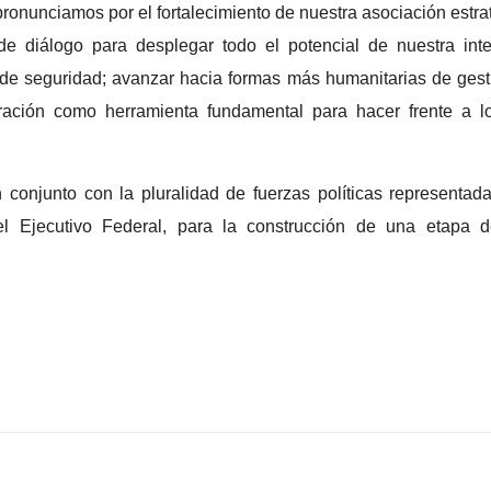
pronunciamos por el fortalecimiento de nuestra asociación estra
 de diálogo para desplegar todo el potencial de nuestra int
lomacia
a de seguridad; avanzar hacia formas más humanitarias de gest
ovisada!
¿Código de ét
ración como herramienta fundamental para hacer frente a lo
 2026
5 agosto, 2026
 conjunto con la pluralidad de fuerzas políticas representad
l Ejecutivo Federal, para la construcción de una etapa 
S
DEPORTES
ebran más de
México, líder 
mil personas
los Juegos