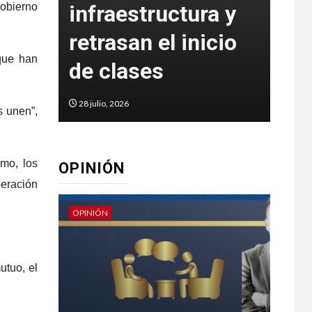
gobierno
infraestructura y
Car
n
retrasan el inicio
De
 que han
de clases
Mu
28 julio, 2026
27 jul
s unen”,
mo, los
OPINIÓN
peración
OPINIÓN
OPINI
utuo, el