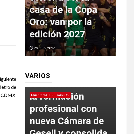
anos
casa de la Copa
bla
anto
Oro: van por la
oro
6
edición 2027
co
29 julio, 2026
29 jul
VARIOS
iguiente
CEUMH fortalece
Metro de
la formación
a CDMX
NACIONALES
VARIOS
VARIO
profesional con
La 
tad
nueva Cámara de
del
Gesell y consolida
fue