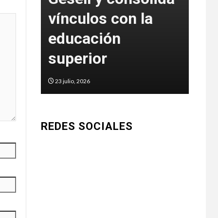
vínculos con la
int
a en
educación
art
superior
Go
23 julio, 2026
5 jun
REDES SOCIALES