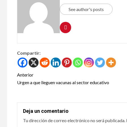
terc
See author's posts
Méxi
Mun
25 junio,
Compartir:
Anterior
Urgen a que lleguen vacunas al sector educativo
Reve
VARIOS
efic
Deja un comentario
la s
Tu dirección de correo electrónico no será publicada.
cora