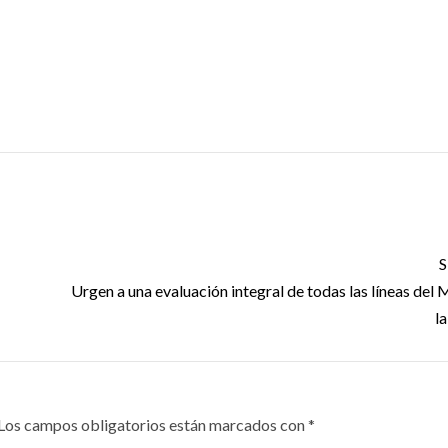
era victoria de
Centroameric
co en el
y del Caribe S
dial
Domingo 202
 2026
3 agosto, 2026
S
Urgen a una evaluación integral de todas las líneas del 
lan una dieta
l
VARIOS
az para cuidar
Tecnología
alud del
reduce a la mi
Los campos obligatorios están marcados con
*
zón; un
el tiempo