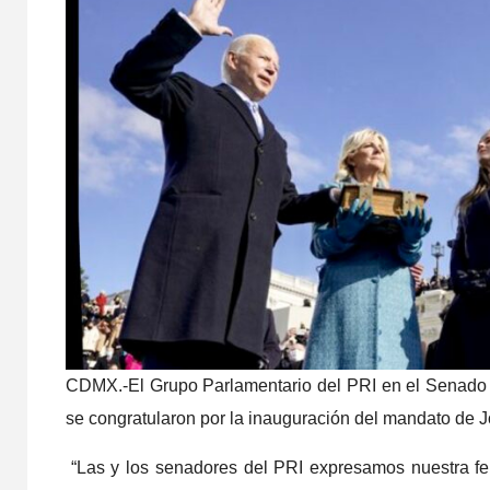
coca
de C
Oax
4 agosto, 
PODER LE
CDMX.-El Grupo Parlamentario del PRI en el Senado 
Sen
se congratularon por la inauguración del mandato de 
seis
“Las y los senadores del PRI expresamos nuestra fel