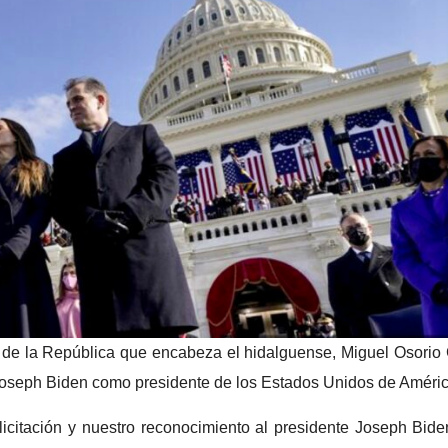
ína en costas
Salud confirm
hiapas y
casos de
aca
ciclosporiasis
2026
6 agosto, 2026
GISLATIVO
PODER LEGISLATIVO
Entre huachico
de la República que encabeza el hidalguense, Miguel Osorio
ado reconoce
censura y culp
Joseph Biden como presidente de los Estados Unidos de Améric
 décadas de
el Congreso
icitación y nuestro reconocimiento al presidente Joseph Bide