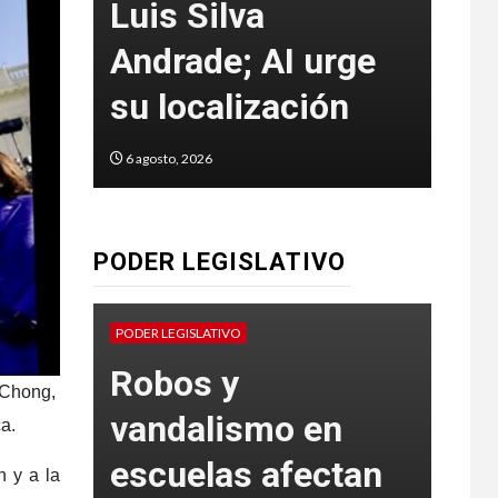
a 33
Luis Silva
det
Andrade; AI urge
mul
su localización
de 
6 agosto, 2026
6 agos
PODER LEGISLATIVO
Pr
PODER LEGISLATIVO
PODER
l,
Robos y
inc
 Chong,
as,
vandalismo en
sa
a.
escuelas afectan
rep
n y a la