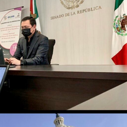
ES
NACIONALES
uran más de
neladas de
Secretaría de