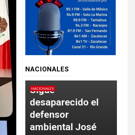
NACIONALES
Sigue
NACIONALES
NACION
desaparecido el
defensor
ambiental José
SS