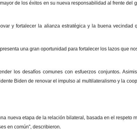
ayor de los éxitos en su nueva responsabilidad al frente del 
ectoria de La
convirtió la
inal Banda El
Permanente e
var y fortalecer la alianza estratégica y la buena vecindad
ón
ring político
 2026
29 julio, 2026
esenta una gran oportunidad para fortalecer los lazos que no
ender los desafíos comunes con esfuerzos conjuntos. Asimis
sidente Biden de renovar el impulso al multilateralismo y la coo
OPINIÓN
una nueva etapa de la relación bilateral, basada en el respeto m
ses en común”, describieron.