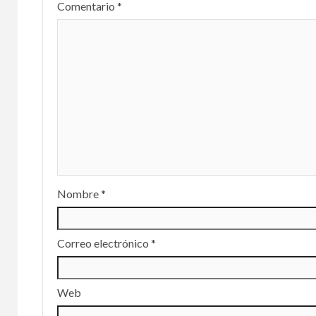
Comentario
*
estu
bene
pre
12 febre
Nombre
*
Correo electrónico
*
Web