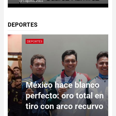
5 agosto, 2026
DEPORTES
DEPORTES
D
México hace blanco
E
perfecto: oro total en
j
tiro con arco recurvo