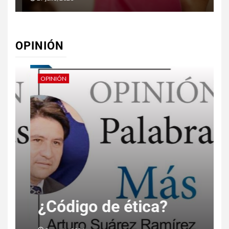
OPINIÓN
OPINIÓN
O
¿Código de ética?
E