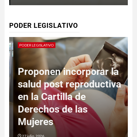
PODER LEGISLATIVO
PODER LEGISLATIVO
P
Proponen incorporar la
salud post reproductiva
S
en la Cartilla de
d
Derechos de las
Mujeres
o
27 julio, 2026