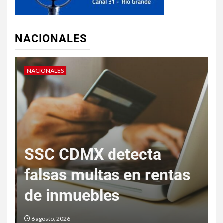
NACIONALES
NACIONALES
N
“
SSC CDMX detecta
s
falsas multas en rentas
a
de inmuebles
6 agosto, 2026