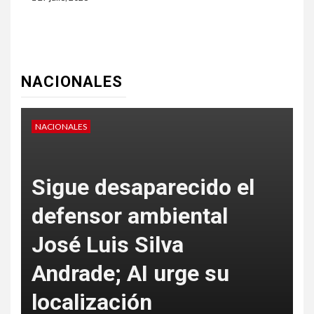
NACIONALES
NACIONALES
N
Sigue desaparecido el
defensor ambiental
José Luis Silva
Andrade; AI urge su
f
localización