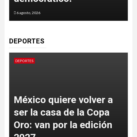
6 agosto, 2026
5
DEPORTES
DEPORTES
D
México quiere volver a
ser la casa de la Copa
Oro: van por la edición
p