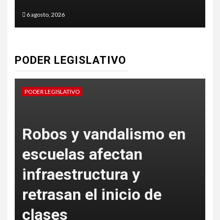
6 agosto, 2026
6
PODER LEGISLATIVO
PODER LEGISLATIVO
P
Robos y vandalismo en
escuelas afectan
s
infraestructura y
e
retrasan el inicio de
clases