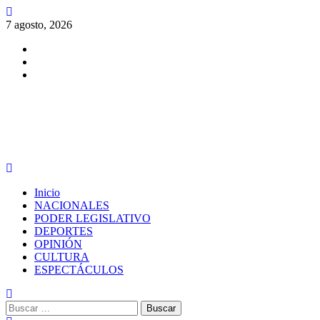
Saltar
al
7 agosto, 2026
contenido
Facebook
Twitter
Instagram
PERIODISMO CON SENTIDO
Menú
principal
Inicio
NACIONALES
PODER LEGISLATIVO
DEPORTES
OPINIÓN
CULTURA
ESPECTÁCULOS
Buscar: