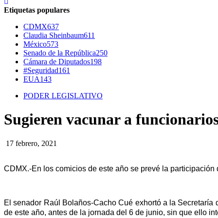
Etiquetas populares
CDMX
637
Claudia Sheinbaum
611
México
573
Senado de la República
250
Cámara de Diputados
198
#Seguridad
161
EUA
143
PODER LEGISLATIVO
Sugieren vacunar a funcionarios 
17 febrero, 2021
CDMX.-En los comicios de este año se prevé la participación d
El senador Raúl Bolaños-Cacho Cué exhortó a la Secretaría de
de este año, antes de la jornada del 6 de junio, sin que ello i