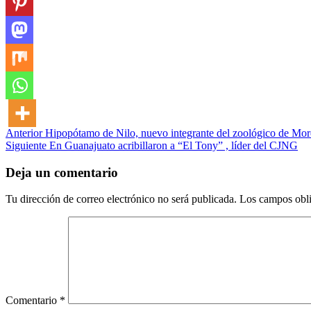
Post
Anterior
Hipopótamo de Nilo, nuevo integrante del zoológico de Mor
Siguiente
En Guanajuato acribillaron a “El Tony” , líder del CJNG
navigation
Deja un comentario
Tu dirección de correo electrónico no será publicada.
Los campos obli
Comentario
*