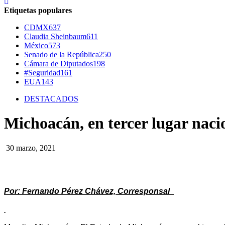
Etiquetas populares
CDMX
637
Claudia Sheinbaum
611
México
573
Senado de la República
250
Cámara de Diputados
198
#Seguridad
161
EUA
143
DESTACADOS
Michoacán, en tercer lugar nacio
30 marzo, 2021
Por: Fernando Pérez Chávez, Corresponsal