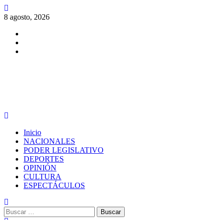
Saltar
al
8 agosto, 2026
contenido
Facebook
Twitter
Instagram
PERIODISMO CON SENTIDO
Menú
principal
Inicio
NACIONALES
PODER LEGISLATIVO
DEPORTES
OPINIÓN
CULTURA
ESPECTÁCULOS
Buscar: