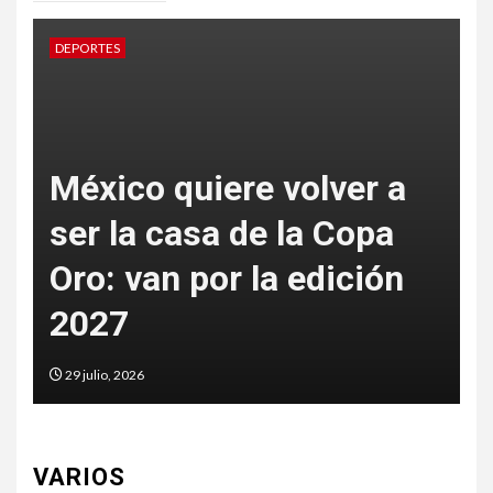
DEPORTES
e volver a
de la Copa
México hace bla
 la edición
perfecto: oro tot
tiro con arco re
29 julio, 2026
VARIOS