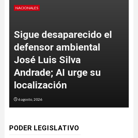
NACIONALES
l
SSC CDMX detecta
falsas multas en rentas
de inmuebles
6 agosto, 2026
PODER LEGISLATIVO