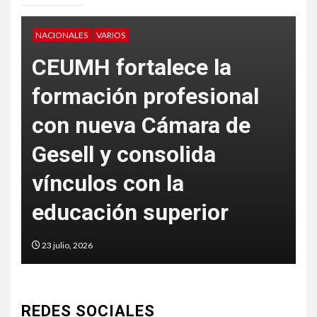
ES
VARIOS
VARIOS
H fortalece la
ación profesional
nueva Cámara de
La nueva 
ll y consolida
SEO: ser
ulos con la
cita la i
ación superior
artificia
2026
5 junio, 2026
REDES SOCIALES