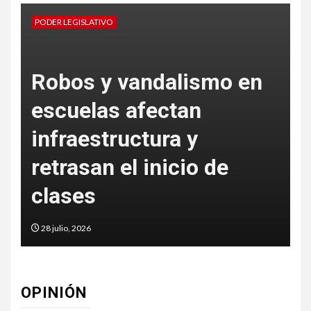
PODER LEGISLATIVO
o en
Proponen incorporar la
salud post reproductiv
en la Cartilla de
e
Derechos de las
Mujeres
27 julio, 2026
OPINIÓN