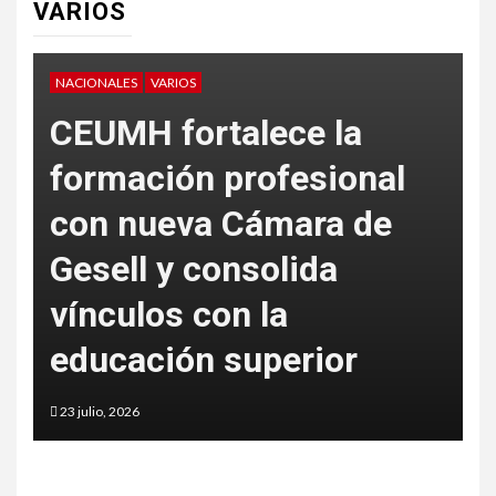
VARIOS
VARIOS
nal
de
La nueva batalla del
SEO: ser la fuente que
cita la inteligencia
artificial de Google
5 junio, 2026