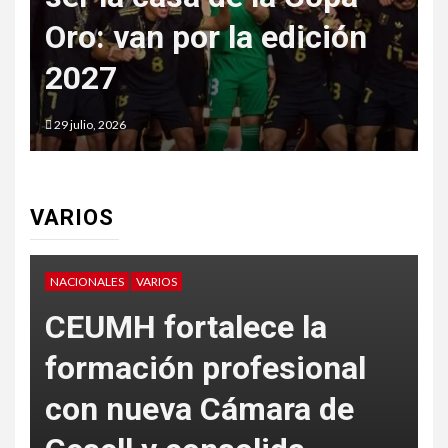
perfecto: oro total en
j
tiro con arco recurvo
29 julio, 2026
2
VARIOS
VARIOS
V
P
La nueva batalla del