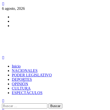
Saltar
al
6 agosto, 2026
contenido
Facebook
Twitter
Instagram
PERIODISMO CON SENTIDO
Menú
principal
Inicio
NACIONALES
PODER LEGISLATIVO
DEPORTES
OPINIÓN
CULTURA
ESPECTÁCULOS
Buscar: