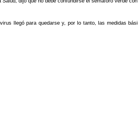
Salud, dijo que no debe confundirse el semáforo verde con 
l virus llegó para quedarse y, por lo tanto, las medidas bá