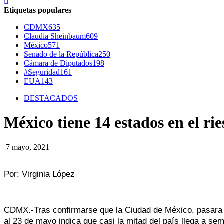
Etiquetas populares
CDMX
635
Claudia Sheinbaum
609
México
571
Senado de la República
250
Cámara de Diputados
198
#Seguridad
161
EUA
143
DESTACADOS
México tiene 14 estados en el r
7 mayo, 2021
Por: Virginia López
CDMX.-Tras confirmarse que la Ciudad de México, pasara d
al 23 de mayo indica que casi la mitad del país llega a se