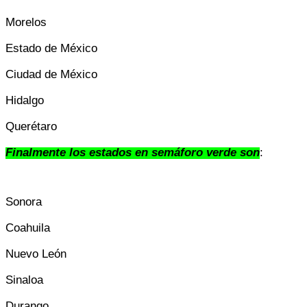
Morelos
Estado de México
Ciudad de México
Hidalgo
Querétaro
Finalmente los estados en semáforo verde son
:
Sonora
Coahuila
Nuevo León
Sinaloa
Durango