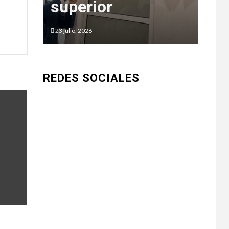
superior
Go
23 julio, 2026
5 juni
REDES SOCIALES