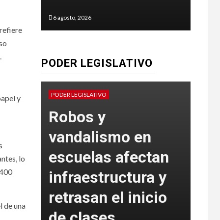
6 agosto, 2026
6 agos
refiere
uso
.
PODER LEGISLATIVO
Pr
PODER LEGISLATIVO
PODER
papel y
l,
Robos y
inc
as,
vandalismo en
sa
s
escuelas afectan
rep
ntes, lo
 400
infraestructura y
Car
n
retrasan el inicio
De
l de una
de clases
Mu