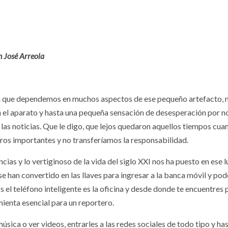
n José Arreola
LES
NACIONALES
bía que dependemos en muchos aspectos de ese pequeño artefacto, 
in el aparato y hasta una pequeña sensación de desesperación por n
de las noticias. Que le digo, que lejos quedaron aquellos tiempos cua
guran más de
ros importantes y no transferíamos la responsabilidad.
neladas de
Secretaría de
ias y lo vertiginoso de la vida del siglo XXI nos ha puesto en ese l
se han convertido en las llaves para ingresar a la banca móvil y pod
ína en costas
Salud confirm
os el teléfono inteligente es la oficina y desde donde te encuentres
hiapas y
casos de
mienta esencial para un reportero.
aca
ciclosporiasis
sica o ver videos, entrarles a las redes sociales de todo tipo y ha