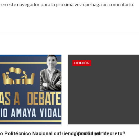
vención
México
 en este navegador para la próxima vez que haga un comentario.
o, 2026
27 julio, 2026
OPINIÓN
uto Politécnico Nacional sufriendo por Canal 11
¿Verdad por decreto?