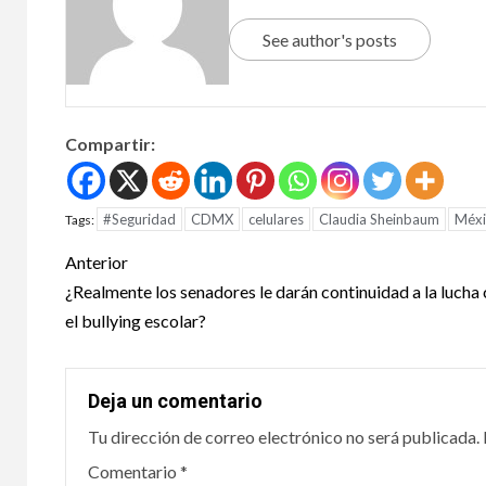
impr
See author's posts
28 julio, 
Compartir:
#Seguridad
CDMX
celulares
Claudia Sheinbaum
Méxi
Tags:
DEPORTE
Anterior
¿Realmente los senadores le darán continuidad a la lucha
Cel
el bullying escolar?
800 
terc
Deja un comentario
Tu dirección de correo electrónico no será publicada.
Méxi
Comentario
*