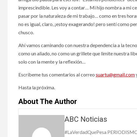
imprescindible. Les voy a contar… Mi hijo nombra a mi celu
10 junio, 
pasar por la naturaleza de mi trabajo… como en tres horas 
no es igual, claro, ¡estoy exagerando! pero sentí como perd
chusco.
Ahí vamos caminando con nuestra dependencia a la tecnolo
como un aliado, no como un grillete que limite nuestra li
OPINIÓN
solo con la mente y la reflexión…
Escríbeme tus comentarios al correo
suartu@gmail.com
Hasta la próxima.
About The Author
ABC Noticias
¡Dip
#LaVerdadQuePesa PERIODISM