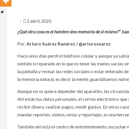
2 abril, 2025
¿Qué otra cosa es el hombre
sino memoria de sí mismo?” Jua
Por:
Arturo Suárez Ramírez / @arturosuarez
NACIONA
Hace unos días perdí el teléfono celular y aunque ya sa
sentido ni reparado en lo que es tener las manos vacías s
la pantalla y revisar las redes sociales o estar enterado 
Ase
la memoria natural, es decir la mente, guardábamos núme
4 to
Aunque no se quiera depender del aparatito, las circunstanc
Ahí están tus datos personales, el correo electrónico que 
coca
recibir dinero, realizar pagos, medir gastos. En otros cas
de C
mandar reportes, videos, notas y reportajes, es una herra
Oax
También ahí está el centro de entretenimiento, escuchar mú