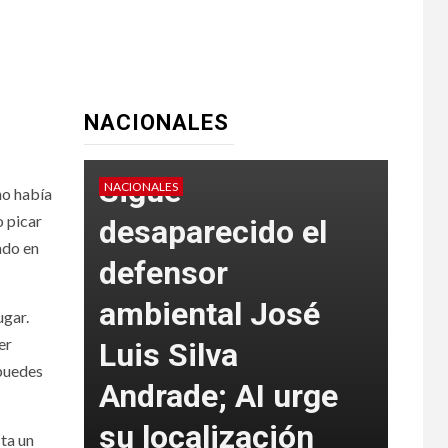
NACIONALES
Sigue
NACIONALES
NACIO
no había
o picar
desaparecido el
ndo en
defensor
ambiental José
SS
ugar.
er
a 33
Luis Silva
det
 puedes
Andrade; AI urge
mu
su localización
de
sta un