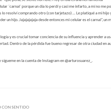
lar ´carnal´ porque un día lo perdí y casi me infarto, a mí no me p
2026
29 julio, 2026
lo resolví comprando otro (con tarjetazo) … Le platiqué a mi hijo y 
er un hijo. Jajajajajaja desde entonces mi celular es el carnal”, un 
gía y es crucial tomar conciencia de su influencia y aprender a us
bertad. Dentro de la pérdida fue bueno regresar de otra ciudad en 
OPINIÓN
y sígueme en la cuenta de Instagram en @arturosuarez_.
lomacia
O CON SENTIDO