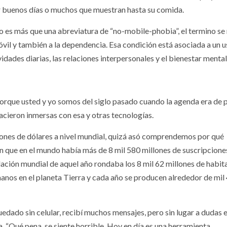
r buenos días o muchos que muestran hasta su comida.
 2026
6 agosto, 2026
 es más que una abreviatura de “no-mobile-phobia”, el termino se 
vil y también a la dependencia. Esa condición está asociada a un 
vidades diarias, las relaciones interpersonales y el bienestar mental
GISLATIVO
PODER LEGISLATIVO
orque usted y yo somos del siglo pasado cuando la agenda era de 
acieron inmersas con esa y otras tecnologías.
Entre huachico
lones de dólares a nivel mundial, quizá asó comprendemos por qué
ado reconoce
censura y culp
n que en el mundo había más de 8 mil 580 millones de suscripcione
 décadas de
el Congreso
ación mundial de aquel año rondaba los 8 mil 62 millones de habita
manos en el planeta Tierra y cada año se producen alrededor de mil
ectoria de La
convirtió la
inal Banda El
Permanente e
ado sin celular, recibí muchos mensajes, pero sin lugar a dudas e
ón
ring político
. “Qué pena, se siente horrible. Hoy en día es una herramienta