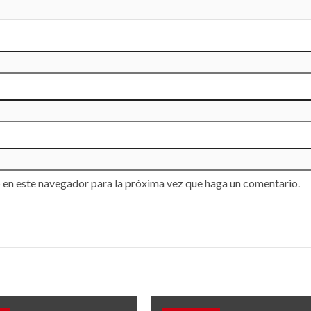
mil personas
los Juegos
era victoria de
Centroameric
co en el
y del Caribe S
dial
Domingo 202
2026
3 agosto, 2026
 en este navegador para la próxima vez que haga un comentario.
lan una dieta
VARIOS
az para cuidar
Tecnología
alud del
reduce a la mi