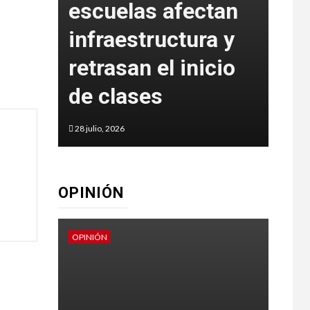
escuelas afectan
rep
infraestructura y
Car
n
retrasan el inicio
De
de clases
Mu
28 julio, 2026
27 juli
OPINIÓN
OPINIÓN
OPINI