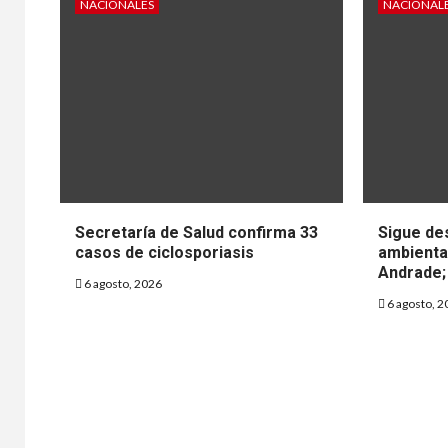
NACIONALES
NACIONAL
cora
estu
bene
pre
12 febrer
Secretaría de Salud confirma 33
Sigue de
casos de ciclosporiasis
ambiental
Andrade; 
6 agosto, 2026
6 agosto, 2