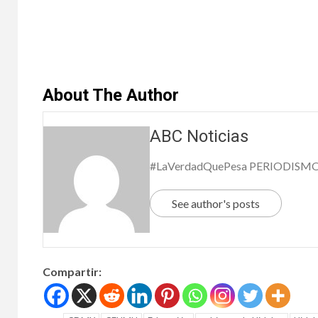
seis
tray
Orig
About The Author
Lim
10 junio, 
ABC Noticias
#LaVerdadQuePesa PERIODISM
See author's posts
OPINIÓN
YOL
Compartir:
Mien