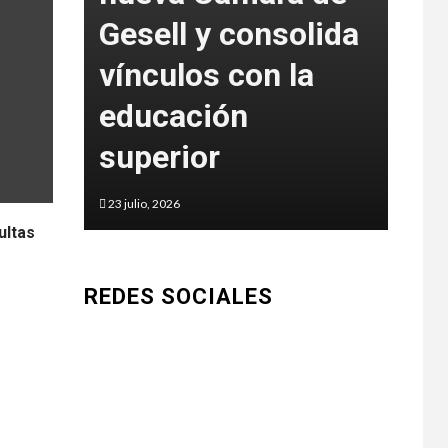
Gesell y consolida
fue
vínculos con la
int
a en
educación
art
superior
Go
23 julio, 2026
5 juni
ultas
REDES SOCIALES