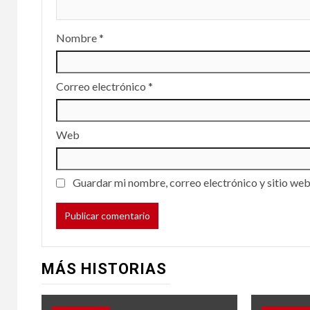
800 
Nombre
*
terc
Méxi
Correo electrónico
*
Mun
Web
25 junio, 
Guardar mi nombre, correo electrónico y sitio web
Reve
VARIOS
MÁS HISTORIAS
efic
la s