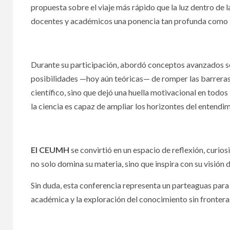
4 to
propuesta sobre el viaje más rápido que la luz dentro de l
docentes y académicos una ponencia tan profunda como 
coca
de C
Oax
Durante su participación, abordó conceptos avanzados sob
posibilidades —hoy aún teóricas— de romper las barreras d
científico, sino que dejó una huella motivacional en todo
4 agosto,
la ciencia es capaz de ampliar los horizontes del entend
El CEUMH
se convirtió en un espacio de reflexión, curios
no solo domina su materia, sino que inspira con su visión d
PODER LE
Sin duda, esta conferencia representa un parteaguas para 
académica y la exploración del conocimiento sin frontera
Sen