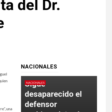
ta del Dr.
e
NACIONALES
iguel
quien
Sigue
NACIONALES
NACIO
desaparecido el
defensor
re”, una