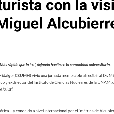
turista con la visi
Miguel Alcubierr
“Más rápido que la luz”, dejando huella en la comunidad universitaria.
Hidalgo (
CEUMH
) vivió una jornada memorable al recibir al Dr. M
xico y exdirector del Instituto de Ciencias Nucleares de la UNAM, 
LES
NACIONALES
 la luz”
.
guran más de
órica —y conocido a nivel internacional por el “métrica de Alcubier