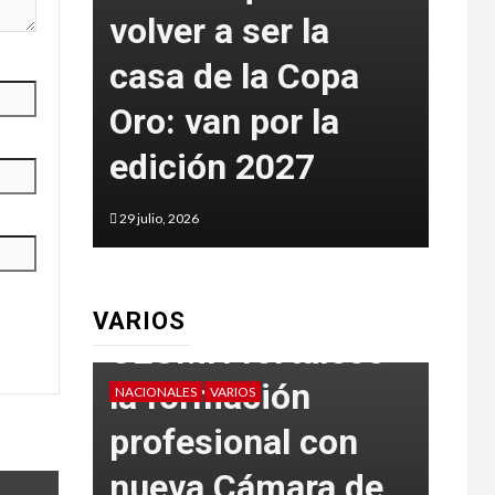
volver a ser la
Mé
anos
casa de la Copa
bla
anto
Oro: van por la
oro
6
edición 2027
co
29 julio, 2026
29 juli
VARIOS
CEUMH fortalece
la formación
NACIONALES
VARIOS
VARIO
profesional con
La 
tad
nueva Cámara de
del