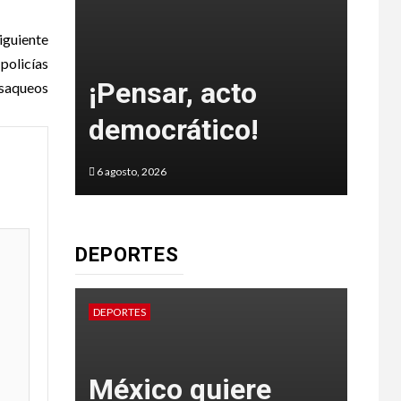
iguiente
e
policías
un
¡Pensar, acto
 saqueos
co
democrático!
¿C
6 agosto, 2026
5 agos
DEPORTES
DEPORTES
DEPOR
de
México quiere