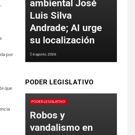
ambiental José
SS
,
a 33
Luis Silva
det
Andrade; AI urge
mu
su localización
de
s
ada por
6 agosto, 2026
6 agos
PODER LEGISLATIVO
nte que
Pr
PODER LEGISLATIVO
PODER
encia
l,
Robos y
inc
as,
vandalismo en
sa