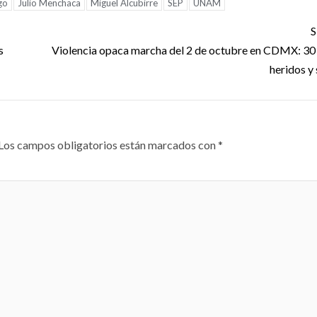
go
Julio Menchaca
Miguel Alcubirre
SEP
UNAM
era
cuando la
S
ltados, Simey
indiscreción s
s
Violencia opaca marcha del 2 de octubre en CDMX: 30 
ra se robaba
convierte en 
heridos y
spectáculo
suicidio políti
2026
6 agosto, 2026
Los campos obligatorios están marcados con
*
S
DEPORTES
ebran más de
México, líder 