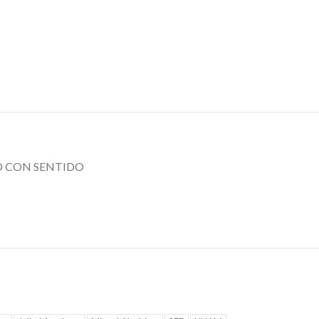
 décadas de
el Congreso
ectoria de La
convirtió la
inal Banda El
Permanente e
ón
ring político
2026
29 julio, 2026
O CON SENTIDO
OPINIÓN
OVÍ…
tras Hidalgo
Navor Rojas: