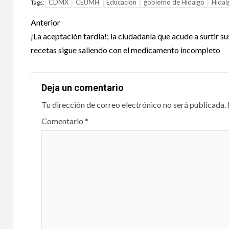
CDMX
CEUMH
Educación
gobierno de Hidalgo
Hidal
Tags:
esp
Anterior
resu
¡La aceptación tardía!; la ciudadanía que acude a surtir su
Olve
recetas sigue saliendo con el medicamento incompleto
el e
Deja un comentario
29 julio, 
Tu dirección de correo electrónico no será publicada.
Comentario
*
DEPORTE
Cel