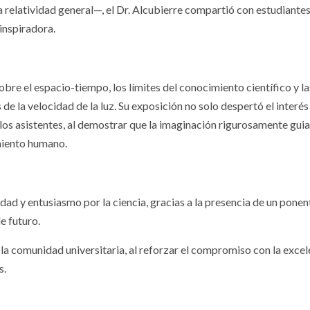
neladas de
Secretaría de
a relatividad general—, el Dr. Alcubierre compartió con estudiantes
inspiradora.
ína en costas
Salud confirm
hiapas y
casos de
aca
ciclosporiasis
re el espacio-tiempo, los límites del conocimiento científico y la
e la velocidad de la luz. Su exposición no solo despertó el interés
s los asistentes, al demostrar que la imaginación rigurosamente gui
 2026
6 agosto, 2026
imiento humano.
idad y entusiasmo por la ciencia, gracias a la presencia de un pone
e futuro.
GISLATIVO
PODER LEGISLATIVO
la comunidad universitaria, al reforzar el compromiso con la excel
Entre huachico
s.
ado reconoce
censura y culp