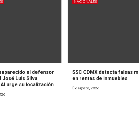
ES
NACIONALES
zón; un
el tiempo
dio señala el
dedicado al
ficio para la
lavado de rop
vención
México
o, 2026
27 julio, 2026
saparecido el defensor
SSC CDMX detecta falsas m
 José Luis Silva
en rentas de inmuebles
AI urge su localización
6 agosto, 2026
026