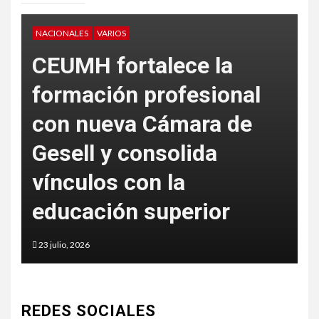
NACIONALES
VARIOS
V
CEUMH fortalece la
formación profesional
con nueva Cámara de
L
Gesell y consolida
S
vínculos con la
c
educación superior
a
23 julio, 2026
5
REDES SOCIALES