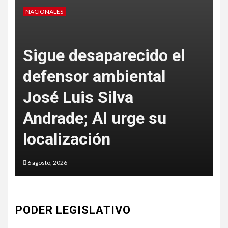
NACIONALES
N
Sigue desaparecido el
defensor ambiental
José Luis Silva
Andrade; AI urge su
f
localización
6 agosto, 2026
6
PODER LEGISLATIVO