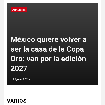
DEPORTES
D
México quiere volver a
ser la casa de la Copa
Oro: van por la edición
p
2027
t
29 julio, 2026
2
VARIOS