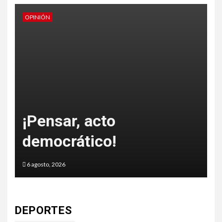
OPINIÓN
O
o
¡Pensar, acto
democrático!
6 agosto, 2026
5
DEPORTES