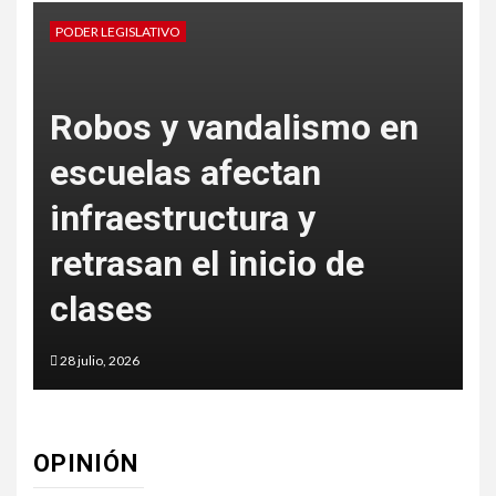
PODER LEGISLATIVO
P
Robos y vandalismo en
escuelas afectan
s
infraestructura y
e
retrasan el inicio de
clases
28 julio, 2026
2
OPINIÓN